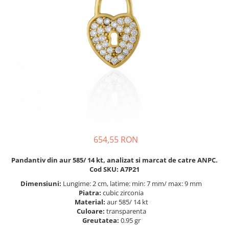
BIJUTERII PENTRU COPII
INELE
INELE
BUTONI
PIERCING
BRATARA TIP ROZARIU
SETURI BIJUTERII
LANTURI TIP ROZARIU
ACE DE CRAVATA
BRATARI PENTRU PICIOR
BUTONI
654,55 RON
Pandantiv din aur 585/ 14 kt, analizat si marcat de catre ANPC.
Cod SKU: A7P21
Dimensiuni:
Lungime: 2 cm, latime: min: 7 mm/ max: 9 mm
Piatra:
cubic zirconia
Material:
aur 585/ 14 kt
Culoare:
transparenta
Greutatea:
0.95 gr