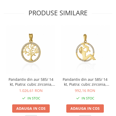
PRODUSE SIMILARE
Pandantiv din aur 585/ 14
Pandantiv din aur 585/ 14
kt, Piatra: cubic zirconia,
kt, Piatra: cubic zirconia,
Culoare: transparenta
Culoare: transparenta
1.026,61 RON
992,16 RON
IN STOC
IN STOC
ADAUGA IN COS
ADAUGA IN COS