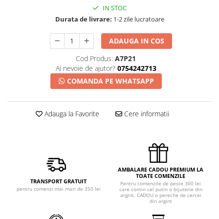
IN STOC
Durata de livrare:
1-2 zile lucratoare
ADAUGA IN COS
Cod Produs:
A7P21
Ai nevoie de ajutor?
0754242713
COMANDA PE WHATSAPP
Adauga la Favorite
Cere informatii
AMBALARE CADOU PREMIUM LA
TOATE COMENZILE
TRANSPORT GRATUIT
Pentru comenzile de peste 300 lei
pentru comenzi mai mari de 350 lei
care contin cel putin o bijuterie din
argint, CADOU o pereche de cercei
din argint