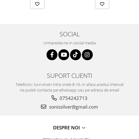
SOCIAL
Urmareste-ne in social media
SUPORT CLIENTI
Telefonic: luni-vineri intre orele 8-16, in afara acestui interval
ne puteti contacta pe whatsapp sau pe adresa de email
0754242713
sonissilver@gmail.com
DESPRE NOI