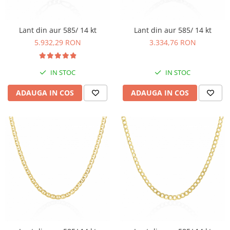
BIJUTERII PENTRU COPII
INELE
INELE
BUTONI
Lant din aur 585/ 14 kt
Lant din aur 585/ 14 kt
PIERCING
BRATARA TIP ROZARIU
5.932,29 RON
3.334,76 RON
SETURI BIJUTERII
LANTURI TIP ROZARIU
ACE DE CRAVATA
IN STOC
IN STOC
BRATARI PENTRU PICIOR
ADAUGA IN COS
ADAUGA IN COS
BUTONI