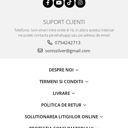
SUPORT CLIENTI
Telefonic: luni-vineri intre orele 8-16, in afara acestui interval
ne puteti contacta pe whatsapp sau pe adresa de email
0754242713
sonissilver@gmail.com
DESPRE NOI
TERMENI SI CONDITII
LIVRARE
POLITICA DE RETUR
SOLUTIONAREA LITIGIILOR ONLINE