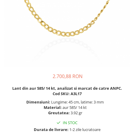
BIJUTERII PENTRU COPII
INELE
INELE
BUTONI
PIERCING
BRATARA TIP ROZARIU
SETURI BIJUTERII
LANTURI TIP ROZARIU
ACE DE CRAVATA
BRATARI PENTRU PICIOR
BUTONI
2.700,88 RON
Lant din aur 585/ 14 kt, analizat si marcat de catre ANPC.
Cod SKU: A3L17
Dimensiuni:
Lungime: 45 cm, latime: 3 mm
Material:
aur 585/ 14 kt
Greutatea:
3.92 gr
IN STOC
Durata de livrare:
1-2 zile lucratoare