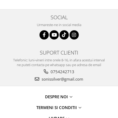
SOCIAL
Urmareste-ne in social media
SUPORT CLIENTI
Telefonic: luni-vineri intre orele 8-16, in afara acestui interval
ne puteti contacta pe whatsapp sau pe adresa de email
0754242713
sonissilver@gmail.com
DESPRE NOI
TERMENI SI CONDITII