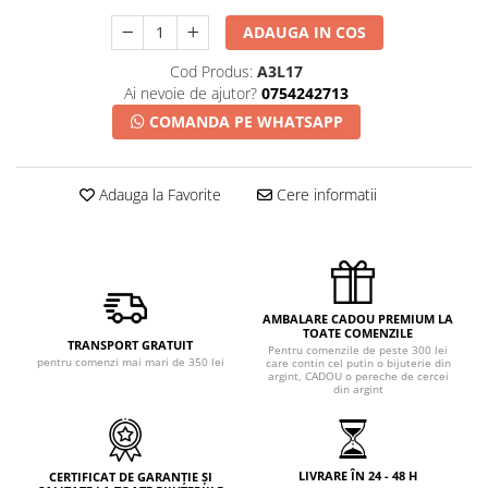
ADAUGA IN COS
Cod Produs:
A3L17
Ai nevoie de ajutor?
0754242713
COMANDA PE WHATSAPP
Adauga la Favorite
Cere informatii
AMBALARE CADOU PREMIUM LA
TOATE COMENZILE
TRANSPORT GRATUIT
Pentru comenzile de peste 300 lei
pentru comenzi mai mari de 350 lei
care contin cel putin o bijuterie din
argint, CADOU o pereche de cercei
din argint
LIVRARE ÎN 24 - 48 H
CERTIFICAT DE GARANȚIE ȘI