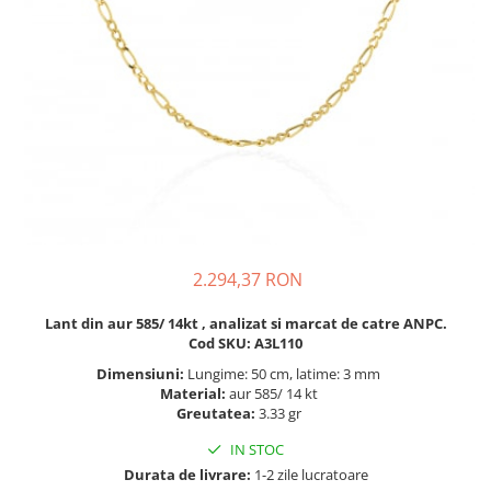
BIJUTERII PENTRU COPII
INELE
INELE
BUTONI
PIERCING
BRATARA TIP ROZARIU
SETURI BIJUTERII
LANTURI TIP ROZARIU
ACE DE CRAVATA
BRATARI PENTRU PICIOR
BUTONI
2.294,37 RON
Lant din aur 585/ 14kt , analizat si marcat de catre ANPC.
Cod SKU: A3L110
Dimensiuni:
Lungime: 50 cm, latime: 3 mm
Material:
aur 585/ 14 kt
Greutatea:
3.33 gr
IN STOC
Durata de livrare:
1-2 zile lucratoare