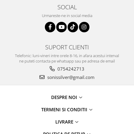
SOCIAL
Urmareste-ne in social media
SUPORT CLIENTI
Telefonic: luni-vineri intre orele 8-16, in afara acestui interval
ne puteti contacta pe whatsapp sau pe adresa de email
0754242713
sonissilver@gmail.com
DESPRE NOI
TERMENI SI CONDITII
LIVRARE
POLITICA DE RETUR