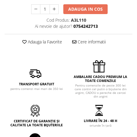
ADAUGA IN COS
Cod Produs:
A3L110
Ai nevoie de ajutor?
0754242713
Adauga la Favorite
Cere informatii
AMBALARE CADOU PREMIUM LA
TOATE COMENZILE
TRANSPORT GRATUIT
Pentru comenzile de peste 300 lei
pentru comenzi mai mari de 350 lei
care contin cel putin o bijuterie din
argint, CADOU o pereche de cercei
din argint
LIVRARE ÎN 24 - 48 H
CERTIFICAT DE GARANȚIE ȘI
CALITATE LA TOATE BIJUTERIILE
oriunde în țară