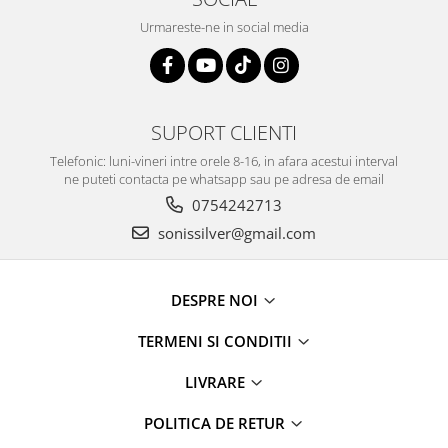
Urmareste-ne in social media
SUPORT CLIENTI
Telefonic: luni-vineri intre orele 8-16, in afara acestui interval
ne puteti contacta pe whatsapp sau pe adresa de email
0754242713
sonissilver@gmail.com
DESPRE NOI
TERMENI SI CONDITII
LIVRARE
POLITICA DE RETUR