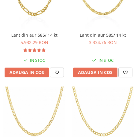
BIJUTERII PENTRU COPII
INELE
INELE
BUTONI
PIERCING
BRATARA TIP ROZARIU
SETURI BIJUTERII
LANTURI TIP ROZARIU
Lant din aur 585/ 14 kt
Lant din aur 585/ 14 kt
ACE DE CRAVATA
5.932,29 RON
3.334,76 RON
BRATARI PENTRU PICIOR
BUTONI
IN STOC
IN STOC
ADAUGA IN COS
ADAUGA IN COS