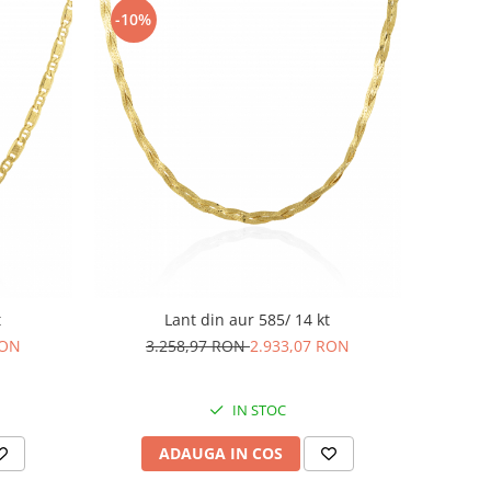
-10%
t
Lant din aur 585/ 14 kt
RON
3.258,97 RON
2.933,07 RON
IN STOC
ADAUGA IN COS