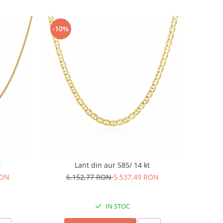
-10%
t
Lant din aur 585/ 14 kt
RON
6.152,77 RON
5.537,49 RON
IN STOC