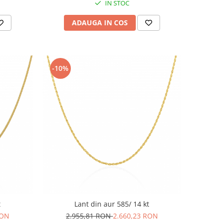
IN STOC
ADAUGA IN COS
-10%
t
Lant din aur 585/ 14 kt
RON
2.955,81 RON
2.660,23 RON