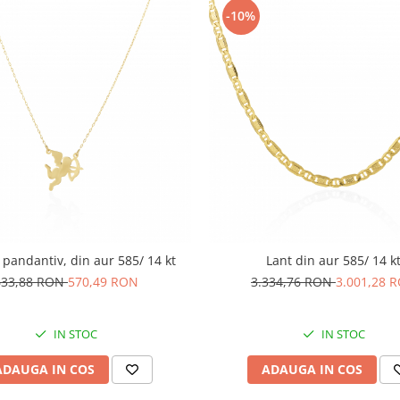
-10%
 pandantiv, din aur 585/ 14 kt
Lant din aur 585/ 14 k
633,88 RON
570,49 RON
3.334,76 RON
3.001,28 
IN STOC
IN STOC
ADAUGA IN COS
ADAUGA IN COS