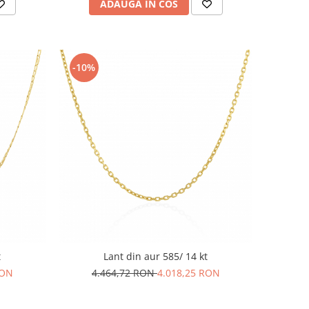
ADAUGA IN COS
-10%
t
Lant din aur 585/ 14 kt
RON
4.464,72 RON
4.018,25 RON