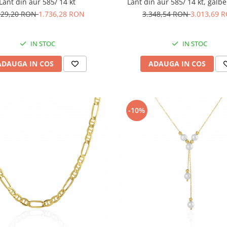
Lant din aur 585/ 14 kt
Lant din aur 585/ 14 kt, galbe
929,20 RON
1.736,28 RON
3.348,54 RON
3.013,69 
IN STOC
IN STOC
ADAUGA IN COS
ADAUGA IN COS
-10%