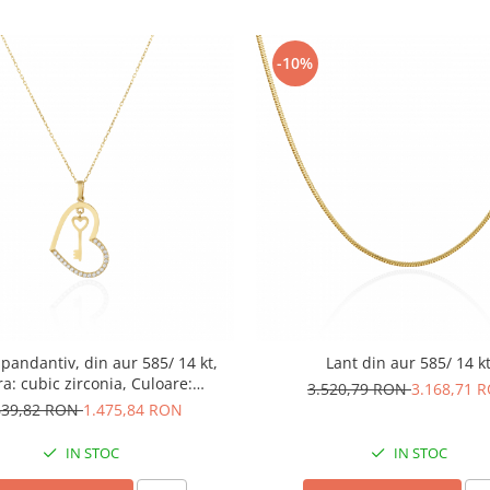
-10%
 pandantiv, din aur 585/ 14 kt,
Lant din aur 585/ 14 k
ra: cubic zirconia, Culoare:
3.520,79 RON
3.168,71 
transparenta
639,82 RON
1.475,84 RON
IN STOC
IN STOC