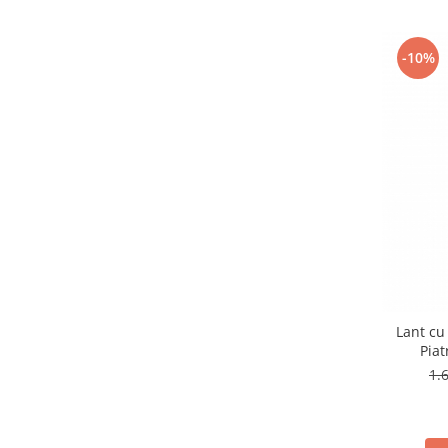
-10%
Lant cu
Piat
1.