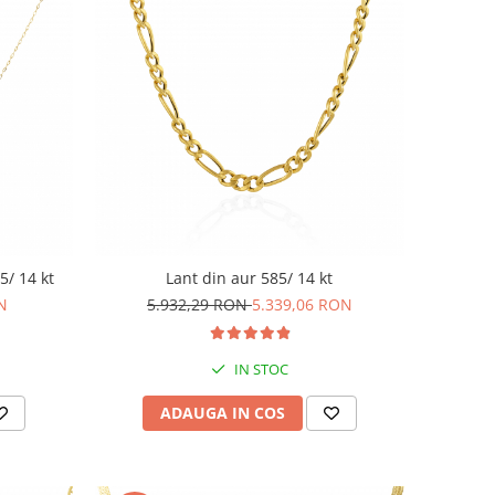
5/ 14 kt
Lant din aur 585/ 14 kt
N
5.932,29 RON
5.339,06 RON
IN STOC
ADAUGA IN COS