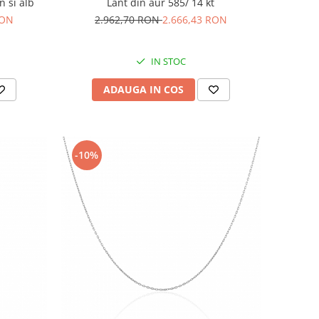
n si alb
Lant din aur 585/ 14 kt
RON
2.962,70 RON
2.666,43 RON
IN STOC
ADAUGA IN COS
-10%