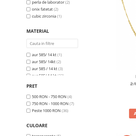
BIJUTERII PENTRU COPII
perla de laborator
(2)
INELE
onix fatetat
(2)
INELE
BUTONI
cubic zirconia
(1)
PIERCING
BRATARA TIP ROZARIU
SETURI BIJUTERII
MATERIAL
LANTURI TIP ROZARIU
ACE DE CRAVATA
BRATARI PENTRU PICIOR
aur 585/ 14 kt
(1)
BUTONI
aur 585/ 14kt
(2)
aur 585 / 14 kt
(3)
aur 585/ 14 kt
(33)
aur 585/ 14 kt, galben si alb
(2)
2.
PRET
aur 585/ 14kt galben , rose si alb
(1)
aur 585/14kt
500 RON - 750 RON
(1)
(4)
aur alb 585/ 14 kt
750 RON - 1000 RON
(2)
(7)
aur alb 585/ 14kt
Peste 1000 RON
(36)
(1)
CULOARE
transparenta
(5)