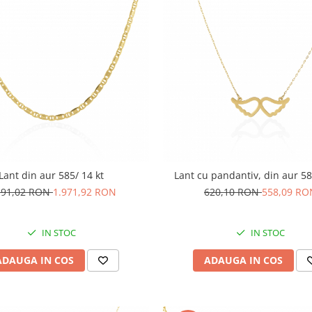
Lant din aur 585/ 14 kt
Lant cu pandantiv, din aur 58
191,02 RON
1.971,92 RON
620,10 RON
558,09 RO
IN STOC
IN STOC
ADAUGA IN COS
ADAUGA IN COS