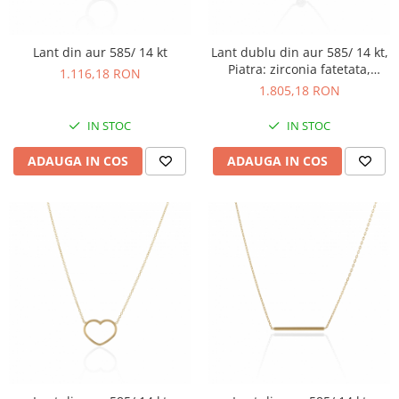
Lant din aur 585/ 14 kt
Lant dublu din aur 585/ 14 kt,
Piatra: zirconia fatetata,
1.116,18 RON
Culoare: transparenta,
1.805,18 RON
IN STOC
IN STOC
ADAUGA IN COS
ADAUGA IN COS