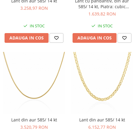
Lant din aur 585/ 14 kt
Lant cu pandantiv, din aur
585/ 14 kt, Piatra: cubic
3.258,97 RON
zirconia, Culoare:
1.639,82 RON
transparenta
IN STOC
IN STOC
ADAUGA IN COS
ADAUGA IN COS
Lant din aur 585/ 14 kt
Lant din aur 585/ 14 kt
3.520,79 RON
6.152,77 RON