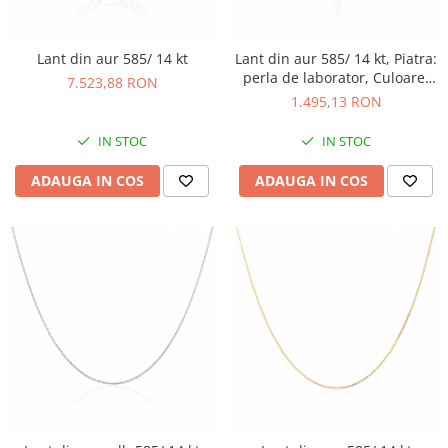
Lant din aur 585/ 14 kt
Lant din aur 585/ 14 kt, Piatra:
perla de laborator, Culoare:
7.523,88 RON
alb
1.495,13 RON
IN STOC
IN STOC
ADAUGA IN COS
ADAUGA IN COS