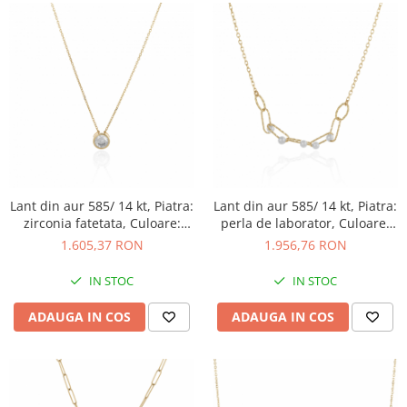
Lant din aur 585/ 14 kt, Piatra:
Lant din aur 585/ 14 kt, Piatra:
zirconia fatetata, Culoare:
perla de laborator, Culoare:
transparenta
alb
1.605,37 RON
1.956,76 RON
IN STOC
IN STOC
ADAUGA IN COS
ADAUGA IN COS