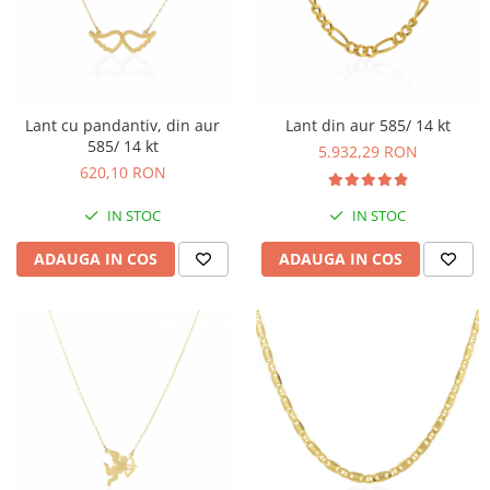
BIJUTERII PENTRU COPII
INELE
INELE
BUTONI
PIERCING
BRATARA TIP ROZARIU
SETURI BIJUTERII
LANTURI TIP ROZARIU
Lant cu pandantiv, din aur
Lant din aur 585/ 14 kt
ACE DE CRAVATA
585/ 14 kt
5.932,29 RON
BRATARI PENTRU PICIOR
620,10 RON
BUTONI
IN STOC
IN STOC
ADAUGA IN COS
ADAUGA IN COS