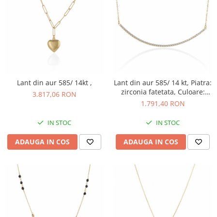
Lant din aur 585/ 14kt ,
Lant din aur 585/ 14 kt, Piatra:
zirconia fatetata, Culoare:
3.817,06 RON
transparenta
1.791,40 RON
IN STOC
IN STOC
ADAUGA IN COS
ADAUGA IN COS