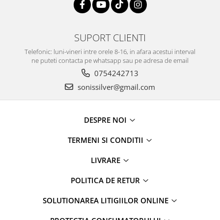
SUPORT CLIENTI
Telefonic: luni-vineri intre orele 8-16, in afara acestui interval
ne puteti contacta pe whatsapp sau pe adresa de email
0754242713
sonissilver@gmail.com
DESPRE NOI
TERMENI SI CONDITII
LIVRARE
POLITICA DE RETUR
SOLUTIONAREA LITIGIILOR ONLINE