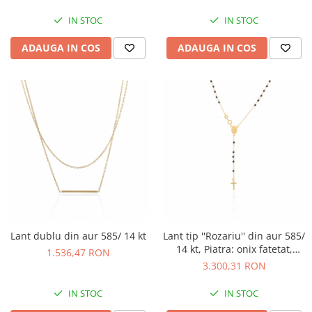
IN STOC
IN STOC
ADAUGA IN COS
ADAUGA IN COS
Lant dublu din aur 585/ 14 kt
Lant tip ''Rozariu'' din aur 585/
14 kt, Piatra: onix fatetat,
1.536,47 RON
Culoare: negru,
3.300,31 RON
IN STOC
IN STOC