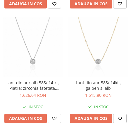
ADAUGA IN COS
ADAUGA IN COS
Lant din aur alb 585/ 14 kt,
Lant din aur 585/ 14kt ,
Piatra: zirconia fatetata,
galben si alb
Culoare: transparenta
1.626,04 RON
1.515,80 RON
IN STOC
IN STOC
ADAUGA IN COS
ADAUGA IN COS