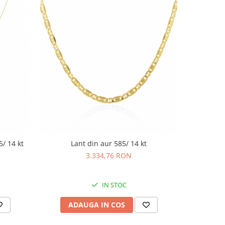
5/ 14 kt
Lant din aur 585/ 14 kt
La
3.334,76 RON
IN STOC
ADAUGA IN COS
AD