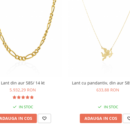
Lant din aur 585/ 14 kt
Lant cu pandantiv, din aur 58
5.932,29 RON
633,88 RON
IN STOC
IN STOC
ADAUGA IN COS
ADAUGA IN COS