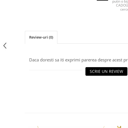
putin o bij
CADOU 
cerce
Review-uri
(0)
Daca doresti sa iti exprimi parerea despre acest 
SCRIE UN REVIEW