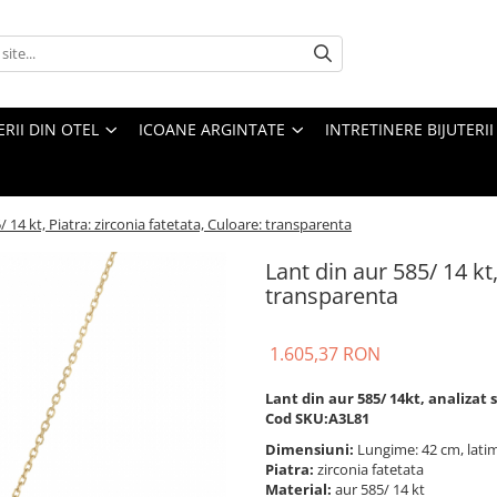
ERII DIN OTEL
ICOANE ARGINTATE
INTRETINERE BIJUTERII
/ 14 kt, Piatra: zirconia fatetata, Culoare: transparenta
Lant din aur 585/ 14 kt,
transparenta
1.605,37 RON
Lant din aur 585/ 14kt, analizat
Cod SKU:A3L81
Dimensiuni:
Lungime: 42 cm, lat
Piatra:
zirconia fatetata
Material:
aur 585/ 14 kt