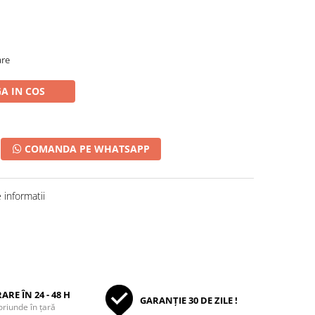
are
A IN COS
COMANDA PE WHATSAPP
informatii
ARE ÎN 24 - 48 H
GARANȚIE 30 DE ZILE !
oriunde în țară