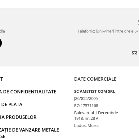
dia
Telefonic: luni-vineri intre orele 8
T
DATE COMERCIALE
A DE CONFIDENTIALITATE
SC AMETIST COM SRL
J26/855/2005
 DE PLATA
RO 17571168
Bulevardul 1 Decembrie
IA PRODUSELOR
1918, nr. 28 A
Ludus, Mures
AȚIE DE VANZARE METALE
SE