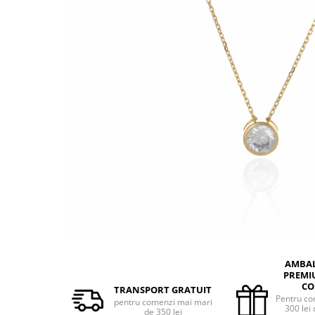
BIJUTERII PENTRU COPII
INELE
INELE
BUTONI
PIERCING
BRATARA TIP ROZARIU
SETURI BIJUTERII
LANTURI TIP ROZARIU
ACE DE CRAVATA
BRATARI PENTRU PICIOR
BUTONI
AMBA
PREMI
CO
TRANSPORT GRATUIT
Pentru co
pentru comenzi mai mari
300 lei 
de 350 lei