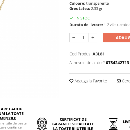
Culoare:
transparenta
Greutatea:
2.33 gr
IN STOC
Durata de livrare:
1-2 zile lucrato
ADAUG
Cod Produs:
A3L81
Ai nevoie de ajutor?
0754242713
Adauga la Favorite
Cere 
LARE CADOU
UM LA TOATE
MENZILE
CERTIFICAT DE
LIVR
menzile de peste
GARANȚIE ȘI CALITATE
care contin cel
LA TOATE BIJUTERIILE