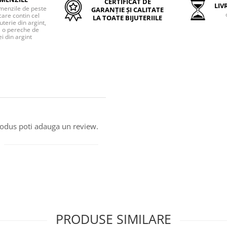
CERTIFICAT DE
LIVR
menzile de peste
GARANȚIE ȘI CALITATE
care contin cel
LA TOATE BIJUTERIILE
uterie din argint,
o pereche de
i din argint
produs poti adauga un review.
PRODUSE SIMILARE