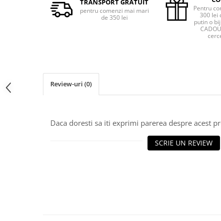
TRANSPORT GRATUIT
Pentru co
pentru comenzi mai mari
300 lei 
de 350 lei
putin o bij
CADOU 
cerce
Review-uri
(0)
Daca doresti sa iti exprimi parerea despre acest 
SCRIE UN REVIEW