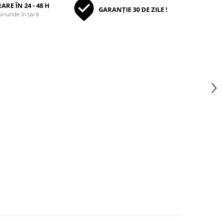
ARE ÎN 24 - 48 H
GARANȚIE 30 DE ZILE !
oriunde în țară