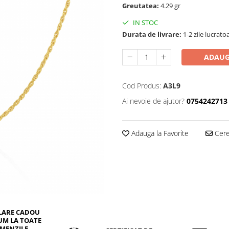
Greutatea:
4.29 gr
IN STOC
Durata de livrare:
1-2 zile lucrato
ADAUG
Cod Produs:
A3L9
Ai nevoie de ajutor?
0754242713
Adauga la Favorite
Cere 
LARE CADOU
UM LA TOATE
MENZILE