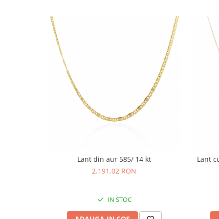
Lant din aur 585/ 14 kt
Lant c
2.191,02 RON
IN STOC
ADAUGA IN COS