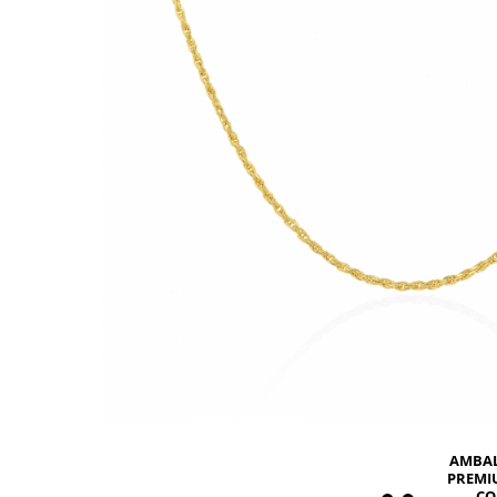
BIJUTERII PENTRU COPII
INELE
INELE
BUTONI
PIERCING
BRATARA TIP ROZARIU
SETURI BIJUTERII
LANTURI TIP ROZARIU
ACE DE CRAVATA
BRATARI PENTRU PICIOR
BUTONI
AMBA
PREMI
CO