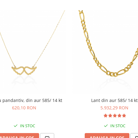
u pandantiv, din aur 585/ 14 kt
Lant din aur 585/ 14 kt
620,10 RON
5.932,29 RON
IN STOC
IN STOC
ADAUGA IN COS
ADAUGA IN COS