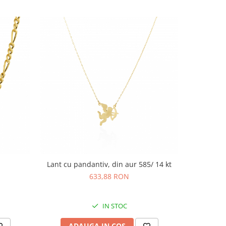
Lant cu pandantiv, din aur 585/ 14 kt
La
633,88 RON
IN STOC
ADAUGA IN COS
AD