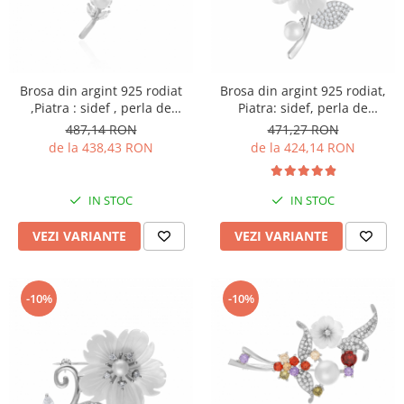
Brosa din argint 925 rodiat
Brosa din argint 925 rodiat,
,Piatra : sidef , perla de
Piatra: sidef, perla de
laborator si cubic zirconia ,
laborator si cubic zirconia,
487,14 RON
471,27 RON
Culoare : sidef , alb si
Culoare: alb si transparent,
de la 438,43 RON
de la 424,14 RON
transparent ,
Sonis Silver
IN STOC
IN STOC
VEZI VARIANTE
VEZI VARIANTE
-10%
-10%