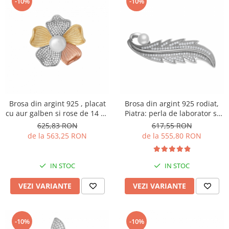
-10%
-10%
Brosa din argint 925 , placat
Brosa din argint 925 rodiat,
cu aur galben si rose de 14 kt,
Piatra: perla de laborator si
Piatra: perla de laborator
cubic zirconia, Culoare:
625,83 RON
617,55 RON
,cubic zirconia, Culoare: alb,
transparent si alb,Sonis Silver
de la 563,25 RON
de la 555,80 RON
transparent , Sonis Silver
IN STOC
IN STOC
VEZI VARIANTE
VEZI VARIANTE
-10%
-10%