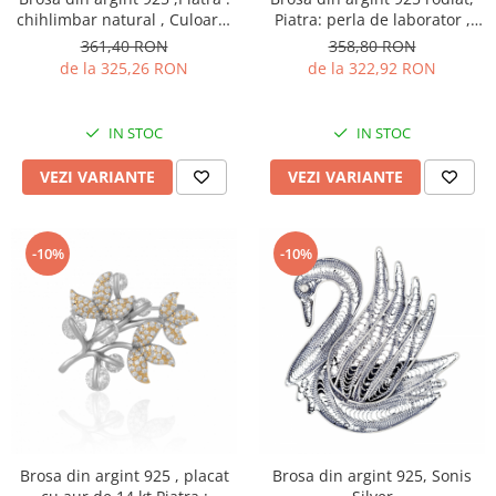
chihlimbar natural , Culoare:
Piatra: perla de laborator ,
multicolor
zirconia fatetata si cubic
361,40 RON
358,80 RON
zirconia , Culoare: multicolor
de la 325,26 RON
de la 322,92 RON
IN STOC
IN STOC
VEZI VARIANTE
VEZI VARIANTE
-10%
-10%
Brosa din argint 925 , placat
Brosa din argint 925, Sonis