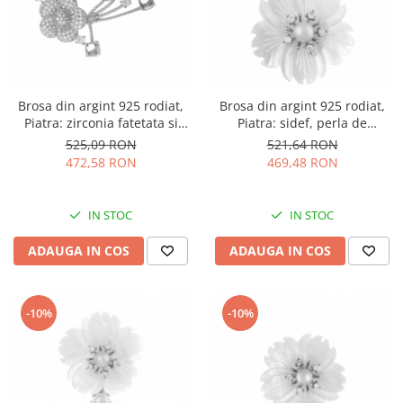
Brosa din argint 925 rodiat,
Brosa din argint 925 rodiat,
Piatra: zirconia fatetata si
Piatra: sidef, perla de
cubic zirconia, Culoare:
laborator , zirconia fatetata si
525,09 RON
521,64 RON
transparent, Sonis Silver
cubic zirconia, Culoare: alb si
472,58 RON
469,48 RON
transparent, Sonis Silver
IN STOC
IN STOC
ADAUGA IN COS
ADAUGA IN COS
-10%
-10%