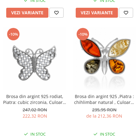
IN STOC
IN STOC
VEZI VARIANTE
VEZI VARIANTE
-10%
-10%
Brosa din argint 925 rodiat,
Brosa din argint 925 ,Piatra :
Piatra: cubic zirconia, Culoare:
chihlimbar natural , Culoare:
transparenta, Sonis Silver
multicolor,
247,02 RON
235,95 RON
222,32 RON
de la 212,36 RON
IN STOC
IN STOC