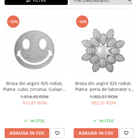
FILTRE
BIJUTERII PENTRU COPII
INELE
INELE
BUTONI
PIERCING
-10%
-10%
BRATARA TIP ROZARIU
SETURI BIJUTERII
LANTURI TIP ROZARIU
ACE DE CRAVATA
BRATARI PENTRU PICIOR
BUTONI
Brosa din argint 925 rodiat,
Brosa din argint 925 rodiat,
Piatra: cubic zirconia, Culoare:
Piatra: perla de laborator si
transparenta, Sonis Silver
cubic zirconia, Culoare:
1.014,30 RON
1.002,57 RON
transparent, alb, Sonis Silver
912,87 RON
902,31 RON
IN STOC
IN STOC
ADAUGA IN COS
ADAUGA IN COS