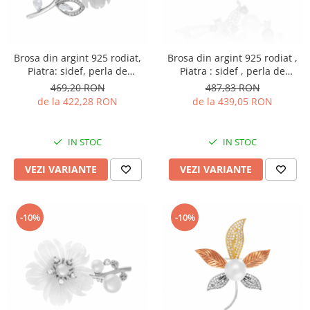
Brosa din argint 925 rodiat,
Brosa din argint 925 rodiat ,
Piatra: sidef, perla de
Piatra : sidef , perla de
laborator, zirconia fatetata si
laborator , zirconia fatetata si
469,20 RON
487,83 RON
cubic zirconia, Culoare : alb si
cubic zirconia , Culoare:
de la 422,28 RON
de la 439,05 RON
transparent, Sonis Silver
multicolor
IN STOC
IN STOC
VEZI VARIANTE
VEZI VARIANTE
-10%
-10%