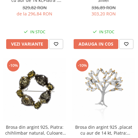
cu aur de 14 kt,Piatra :
Silver
zirconia fatetata si cubic
329,82 RON
336,89 RON
zirconia,Culoare;
de la 296,84 RON
303,20 RON
transparenta
IN STOC
IN STOC
VEZI VARIANTE
ADAUGA IN COS
-10%
-10%
Brosa din argint 925, Piatra:
Brosa din argint 925 ,placat
chihlimbar natural, Culoare:
cu aur de 14 kt, Piatra: