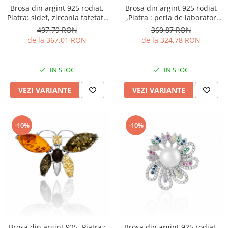
Brosa din argint 925 rodiat,
Brosa din argint 925 rodiat
Piatra: sidef, zirconia fatetata
,Piatra : perla de laborator
si cubic zirconia, Culoare:
zirconia fatetata si cubic
407,79 RON
360,87 RON
multicolor, Sonis Silver
zirconia ,Culoare: alb si
de la 367,01 RON
de la 324,78 RON
transparent
IN STOC
IN STOC
VEZI VARIANTE
VEZI VARIANTE
-10%
-10%
Brosa din argint 925 ,Piatra :
Brosa din argint 925 rodiat,