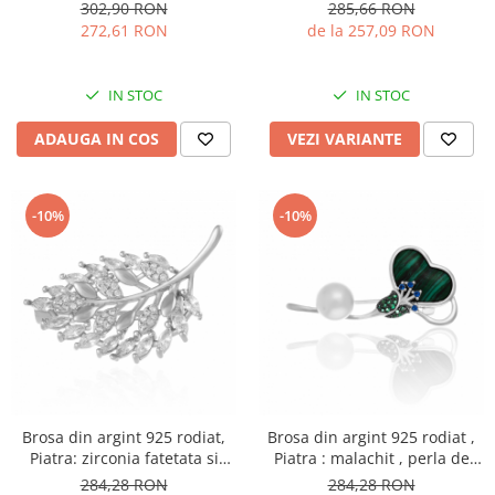
verde, Sonis Silver
zirconia fatetata , Culoare :
302,90 RON
285,66 RON
transparenta,
272,61 RON
de la 257,09 RON
IN STOC
IN STOC
ADAUGA IN COS
VEZI VARIANTE
-10%
-10%
Brosa din argint 925 rodiat,
Brosa din argint 925 rodiat ,
Piatra: zirconia fatetata si
Piatra : malachit , perla de
cubic zirconia , Culoare:
laborator si cubic zirconia,
284,28 RON
284,28 RON