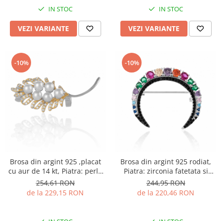
IN STOC
IN STOC
VEZI VARIANTE
VEZI VARIANTE
-10%
-10%
Brosa din argint 925 ,placat
Brosa din argint 925 rodiat,
cu aur de 14 kt, Piatra: perla
Piatra: zirconia fatetata si
de laborator ,zirconia fatetata
cubic zirconia , Culoare:
254,61 RON
244,95 RON
si cubic zirconia , Culoare :
multicolor
de la 229,15 RON
de la 220,46 RON
transparenta