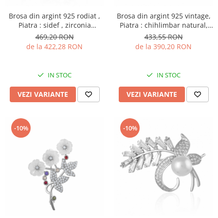
Brosa din argint 925 rodiat ,
Brosa din argint 925 vintage,
Piatra : sidef , zirconia
Piatra : chihlimbar natural,
fatetata si cubic zirconia ,
Culoare: maro cognac, Sonis
469,20 RON
433,55 RON
Culoare : multicolor
Silver
de la 422,28 RON
de la 390,20 RON
IN STOC
IN STOC
VEZI VARIANTE
VEZI VARIANTE
-10%
-10%