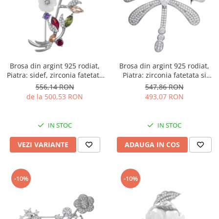
Brosa din argint 925 rodiat,
Brosa din argint 925 rodiat,
Piatra: sidef, zirconia fatetata
Piatra: zirconia fatetata si
si cubic zirconia, Culoare:
cubic zirconia, Culoare:
556,14 RON
547,86 RON
multicolor, Sonis Silver
transparent, negru, Sonis
de la 500,53 RON
493,07 RON
Silver
IN STOC
IN STOC
VEZI VARIANTE
ADAUGA IN COS
-10%
-10%