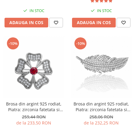
IN STOC
IN STOC
ADAUGA IN COS
ADAUGA IN COS
-10%
-10%
Brosa din argint 925 rodiat,
Brosa din argint 925 rodiat,
Piatra: zirconia fatetata si
Piatra: zirconia fatetata si
cubic zirconia, Culoare:
cubic zirconia, Culoare:
259,44 RON
258,06 RON
transparent si rosu, Sonis
transparent
de la 233,50 RON
de la 232,25 RON
Silver