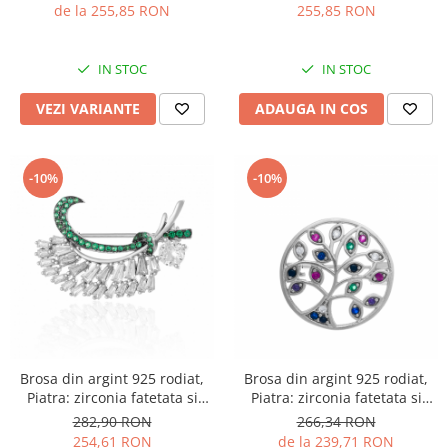
transparenta
Culoare ; verde, alb si
de la 255,85 RON
255,85 RON
albastru,
IN STOC
IN STOC
VEZI VARIANTE
ADAUGA IN COS
-10%
-10%
Brosa din argint 925 rodiat,
Brosa din argint 925 rodiat,
Piatra: zirconia fatetata si
Piatra: zirconia fatetata si
cubic zirconia , Culoare: verde
cubic zirconia, Culoare:
282,90 RON
266,34 RON
si transparent
multicolor, Sonis Silver
254,61 RON
de la 239,71 RON