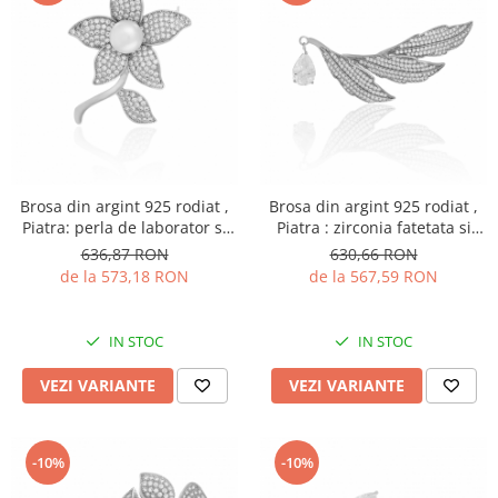
Brosa din argint 925 rodiat ,
Brosa din argint 925 rodiat ,
Piatra: perla de laborator si
Piatra : zirconia fatetata si
cubic zirconia, Culoare: alb si
cubic zirconia , Culoare :
636,87 RON
630,66 RON
transparent
transparenta
de la 573,18 RON
de la 567,59 RON
IN STOC
IN STOC
VEZI VARIANTE
VEZI VARIANTE
-10%
-10%