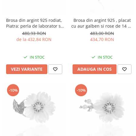
Brosa din argint 925 rodiat,
Brosa din argint 925 , placat
Piatra: perla de laborator si
cu aur galben si rose de 14 kt,
sidef, Culoare: alb, Sonis
Piatra: perla de laborator si
480,93 RON
483,00 RON
Silver
cubic zirconia , Culoare : alb
de la 432,84 RON
434,70 RON
si transparent ,
IN STOC
IN STOC
VEZI VARIANTE
ADAUGA IN COS
-10%
-10%