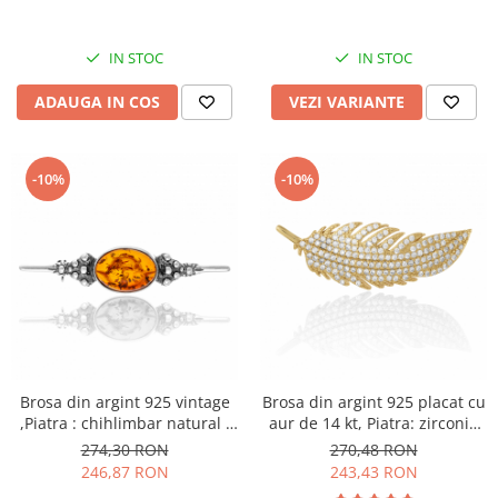
IN STOC
IN STOC
ADAUGA IN COS
VEZI VARIANTE
-10%
-10%
Brosa din argint 925 vintage
Brosa din argint 925 placat cu
,Piatra : chihlimbar natural ,
aur de 14 kt, Piatra: zirconia
Culoare: maro cognac,
fatetata si cubic zirconia,
274,30 RON
270,48 RON
Culoare: transparenta
246,87 RON
243,43 RON