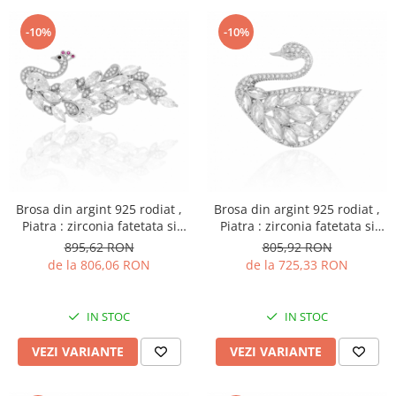
-10%
-10%
Brosa din argint 925 rodiat ,
Brosa din argint 925 rodiat ,
Piatra : zirconia fatetata si
Piatra : zirconia fatetata si
cubic zirconia , Culoare :
cubic zirconia , Culoare: alb si
895,62 RON
805,92 RON
transparent , roz si verde,
transparent ,
de la 806,06 RON
de la 725,33 RON
IN STOC
IN STOC
VEZI VARIANTE
VEZI VARIANTE