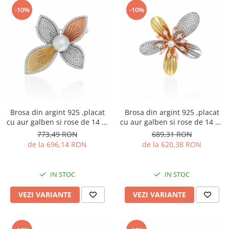
-10%
-10%
Brosa din argint 925 ,placat
Brosa din argint 925 ,placat
cu aur galben si rose de 14 kt
cu aur galben si rose de 14 kt,
, Piatra : perla de laborator si
Piatra: zirconia fatetata si
773,49 RON
689,31 RON
cubic zirconia ,Culoare : alb si
cubic zirconia , Culoare :
de la 696,14 RON
de la 620,38 RON
transparent
transparenta , Culoare:
albastru ,Sonis Silver
IN STOC
IN STOC
VEZI VARIANTE
VEZI VARIANTE