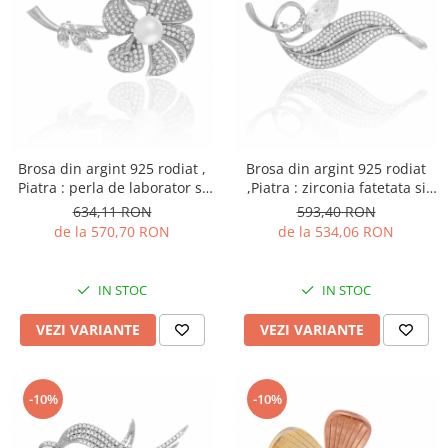
Brosa din argint 925 rodiat ,
Brosa din argint 925 rodiat
Piatra : perla de laborator si
,Piatra : zirconia fatetata si
cubic zirconia , Culoare: alb si
cubic zirconia ,
634,11 RON
593,40 RON
transparent ,
de la 570,70 RON
de la 534,06 RON
IN STOC
IN STOC
VEZI VARIANTE
VEZI VARIANTE
-10%
-10%