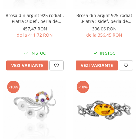
Brosa din argint 925 rodiat ,
Brosa din argint 925 rodiat
Piatra :sidef , perla de
,Piatra : sidef, perla de
laborator , zirconia fatetata si
laborator si cubic zirconia ,
457,47 RON
396,06 RON
cubic zirconia , Culoare : sidef
Culoare: sidef, alb si
de la 411,72 RON
de la 356,45 RON
, alb si transparent ,
transparent ,
IN STOC
IN STOC
VEZI VARIANTE
VEZI VARIANTE
-10%
-10%