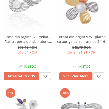
Brosa din argint 925 rodiat ,
Brosa din argint 925 , placat
Piatra : perla de laborator si
cu aur galben si rose de 14 kt,
cubic zirconia , Culoare : alb
576,15 RON
545,79 RON
si cubic zirconia ,
518,54 RON
de la 491,21 RON
IN STOC
IN STOC
ADAUGA IN COS
VEZI VARIANTE
-10%
-10%