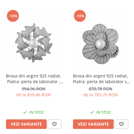
-10%
-10%
Brosa din argint 925 rodiat,
Brosa din argint 925 rodiat,
Piatra: perla de laborator ,
Piatra: perla de laborator si
zirconia fatetata si cubic
cubic zirconia, Culoare:
954,96 RON
870,78 RON
zirconia, Culoare:
transparent si alb, Sonis
de la 859,46 RON
de la 783,70 RON
transparent, alb, Sonis Silver
Silver
IN STOC
IN STOC
VEZI VARIANTE
VEZI VARIANTE