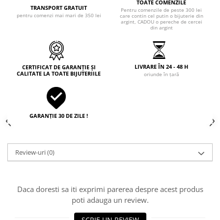
TOATE COMENZILE
TRANSPORT GRATUIT
Pentru comenzile de peste 300 lei
pentru comenzi mai mari de 350 lei
care contin cel putin o bijuterie din
argint, CADOU o pereche de cercei
din argint
LIVRARE ÎN 24 - 48 H
CERTIFICAT DE GARANȚIE ȘI
CALITATE LA TOATE BIJUTERIILE
oriunde în țară
GARANȚIE 30 DE ZILE !
Review-uri
(0)
Daca doresti sa iti exprimi parerea despre acest produs
poti adauga un review.
SCRIE UN REVIEW