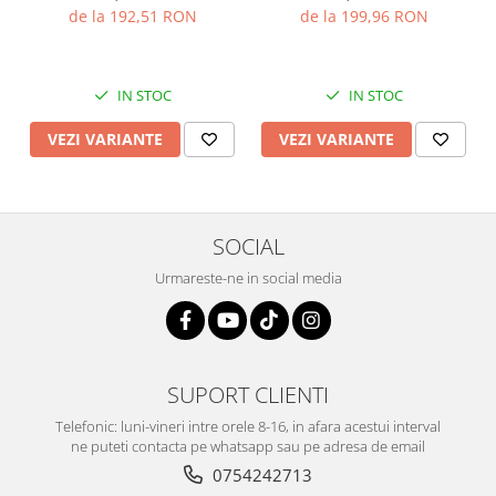
transparent ,Sonis Silver
Silver
de la 192,51 RON
de la 199,96 RON
IN STOC
IN STOC
VEZI VARIANTE
VEZI VARIANTE
SOCIAL
Urmareste-ne in social media
SUPORT CLIENTI
Telefonic: luni-vineri intre orele 8-16, in afara acestui interval
ne puteti contacta pe whatsapp sau pe adresa de email
0754242713