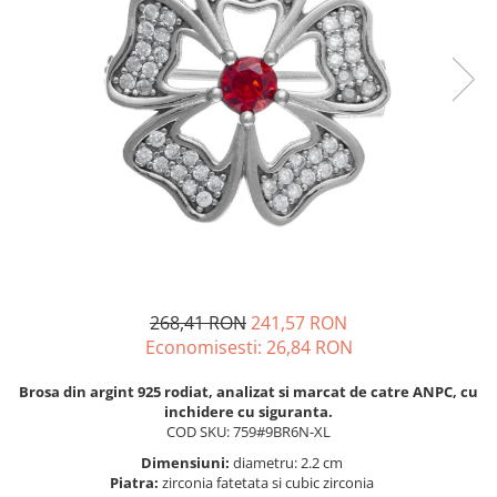
BIJUTERII PENTRU COPII
INELE
INELE
BUTONI
PIERCING
BRATARA TIP ROZARIU
SETURI BIJUTERII
LANTURI TIP ROZARIU
ACE DE CRAVATA
BRATARI PENTRU PICIOR
BUTONI
268,41 RON
241,57 RON
Economisesti:
26,84
RON
Brosa din argint 925 rodiat, analizat si marcat de catre ANPC, cu
inchidere cu siguranta.
COD SKU: 759#9BR6N-XL
Dimensiuni:
diametru: 2.2 cm
Piatra:
zirconia fatetata si cubic zirconia