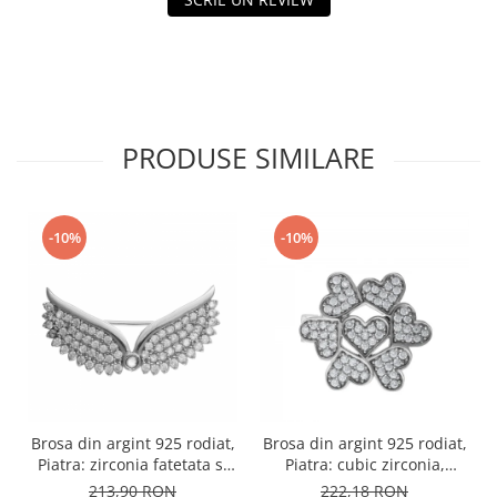
PRODUSE SIMILARE
-10%
-10%
Brosa din argint 925 rodiat,
Brosa din argint 925 rodiat,
Piatra: zirconia fatetata si
Piatra: cubic zirconia,
cubic zirconia, Culoare:
Culoare: transpartent, Sonis
213,90 RON
222,18 RON