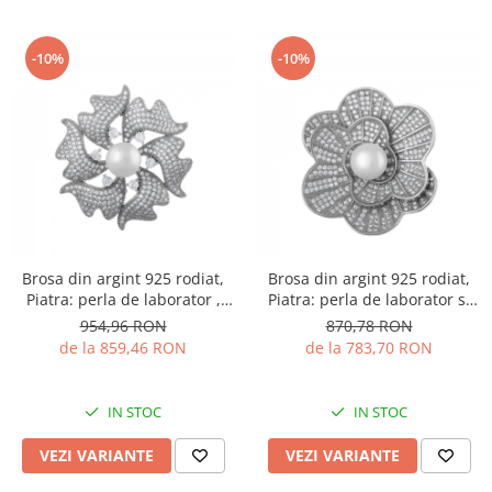
-10%
-10%
Brosa din argint 925 rodiat,
Brosa din argint 925 rodiat,
Piatra: perla de laborator ,
Piatra: perla de laborator si
zirconia fatetata si cubic
cubic zirconia, Culoare:
954,96 RON
870,78 RON
zirconia, Culoare:
transparent si alb, Sonis
de la 859,46 RON
de la 783,70 RON
transparent, alb, Sonis Silver
Silver
IN STOC
IN STOC
VEZI VARIANTE
VEZI VARIANTE