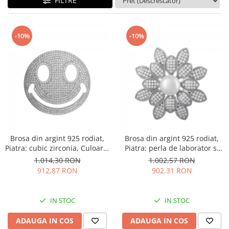
FILTRE
BIJUTERII PENTRU COPII
INELE
INELE
BUTONI
PIERCING
-10%
-10%
BRATARA TIP ROZARIU
SETURI BIJUTERII
LANTURI TIP ROZARIU
ACE DE CRAVATA
BRATARI PENTRU PICIOR
BUTONI
Brosa din argint 925 rodiat,
Brosa din argint 925 rodiat,
Piatra: cubic zirconia, Culoare:
Piatra: perla de laborator si
transparenta, Sonis Silver
cubic zirconia, Culoare:
1.014,30 RON
1.002,57 RON
transparent, alb, Sonis Silver
912,87 RON
902,31 RON
IN STOC
IN STOC
ADAUGA IN COS
ADAUGA IN COS