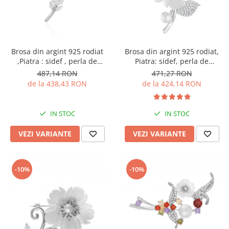
Brosa din argint 925 rodiat
Brosa din argint 925 rodiat,
,Piatra : sidef , perla de
Piatra: sidef, perla de
laborator si cubic zirconia ,
laborator si cubic zirconia,
487,14 RON
471,27 RON
Culoare : sidef , alb si
Culoare: alb si transparent,
de la 438,43 RON
de la 424,14 RON
transparent ,
Sonis Silver
IN STOC
IN STOC
VEZI VARIANTE
VEZI VARIANTE
-10%
-10%