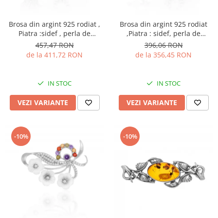
Brosa din argint 925 rodiat ,
Brosa din argint 925 rodiat
Piatra :sidef , perla de
,Piatra : sidef, perla de
laborator , zirconia fatetata si
laborator si cubic zirconia ,
457,47 RON
396,06 RON
cubic zirconia , Culoare : sidef
Culoare: sidef, alb si
de la 411,72 RON
de la 356,45 RON
, alb si transparent ,
transparent ,
IN STOC
IN STOC
VEZI VARIANTE
VEZI VARIANTE
-10%
-10%