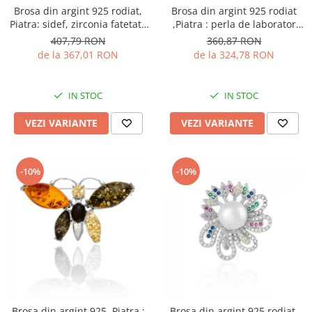
Brosa din argint 925 rodiat,
Brosa din argint 925 rodiat
Piatra: sidef, zirconia fatetata
,Piatra : perla de laborator
si cubic zirconia, Culoare:
zirconia fatetata si cubic
407,79 RON
360,87 RON
multicolor, Sonis Silver
zirconia ,Culoare: alb si
de la 367,01 RON
de la 324,78 RON
transparent
IN STOC
IN STOC
VEZI VARIANTE
VEZI VARIANTE
-10%
-10%
Brosa din argint 925 ,Piatra :
Brosa din argint 925 rodiat,