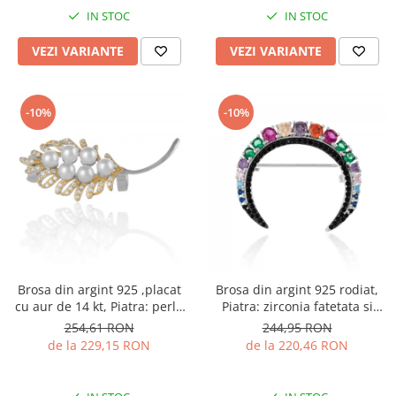
IN STOC
IN STOC
VEZI VARIANTE
VEZI VARIANTE
-10%
-10%
Brosa din argint 925 ,placat
Brosa din argint 925 rodiat,
cu aur de 14 kt, Piatra: perla
Piatra: zirconia fatetata si
de laborator ,zirconia fatetata
cubic zirconia , Culoare:
254,61 RON
244,95 RON
si cubic zirconia , Culoare :
multicolor
de la 229,15 RON
de la 220,46 RON
transparenta