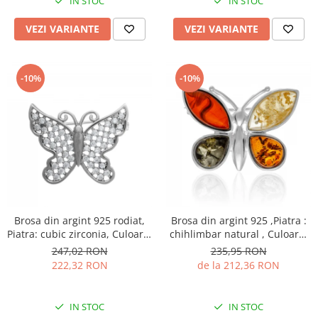
IN STOC
IN STOC
VEZI VARIANTE
VEZI VARIANTE
-10%
-10%
Brosa din argint 925 rodiat,
Brosa din argint 925 ,Piatra :
Piatra: cubic zirconia, Culoare:
chihlimbar natural , Culoare:
transparenta, Sonis Silver
multicolor,
247,02 RON
235,95 RON
222,32 RON
de la 212,36 RON
IN STOC
IN STOC