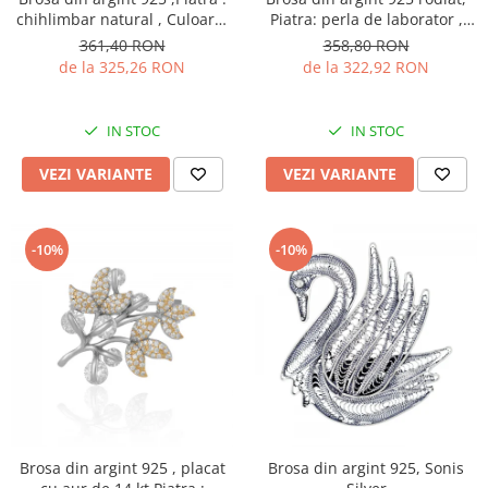
chihlimbar natural , Culoare:
Piatra: perla de laborator ,
multicolor
zirconia fatetata si cubic
361,40 RON
358,80 RON
zirconia , Culoare: multicolor
de la 325,26 RON
de la 322,92 RON
IN STOC
IN STOC
VEZI VARIANTE
VEZI VARIANTE
-10%
-10%
Brosa din argint 925 , placat
Brosa din argint 925, Sonis