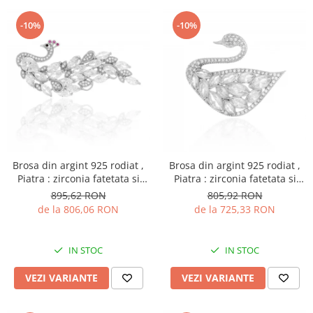
-10%
-10%
Brosa din argint 925 rodiat ,
Brosa din argint 925 rodiat ,
Piatra : zirconia fatetata si
Piatra : zirconia fatetata si
cubic zirconia , Culoare :
cubic zirconia , Culoare: alb si
895,62 RON
805,92 RON
transparent , roz si verde,
transparent ,
de la 806,06 RON
de la 725,33 RON
IN STOC
IN STOC
VEZI VARIANTE
VEZI VARIANTE