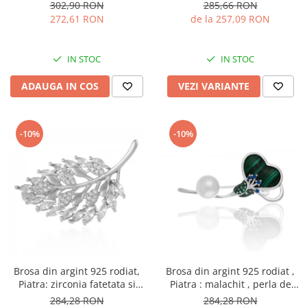
verde, Sonis Silver
zirconia fatetata , Culoare :
302,90 RON
285,66 RON
transparenta,
272,61 RON
de la 257,09 RON
IN STOC
IN STOC
ADAUGA IN COS
VEZI VARIANTE
-10%
-10%
Brosa din argint 925 rodiat,
Brosa din argint 925 rodiat ,
Piatra: zirconia fatetata si
Piatra : malachit , perla de
cubic zirconia , Culoare:
laborator si cubic zirconia,
284,28 RON
284,28 RON