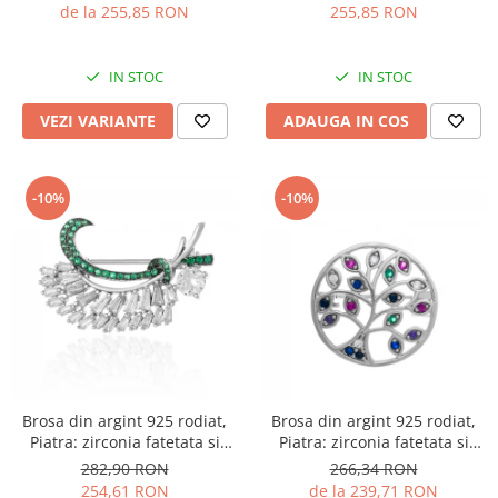
transparenta
Culoare ; verde, alb si
de la 255,85 RON
255,85 RON
albastru,
IN STOC
IN STOC
VEZI VARIANTE
ADAUGA IN COS
-10%
-10%
Brosa din argint 925 rodiat,
Brosa din argint 925 rodiat,
Piatra: zirconia fatetata si
Piatra: zirconia fatetata si
cubic zirconia , Culoare: verde
cubic zirconia, Culoare:
282,90 RON
266,34 RON
si transparent
multicolor, Sonis Silver
254,61 RON
de la 239,71 RON