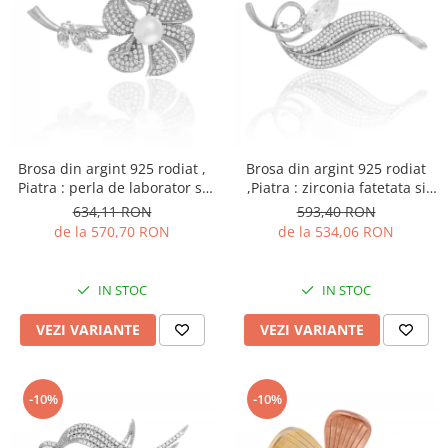
Brosa din argint 925 rodiat ,
Brosa din argint 925 rodiat
Piatra : perla de laborator si
,Piatra : zirconia fatetata si
cubic zirconia , Culoare: alb si
cubic zirconia ,
634,11 RON
593,40 RON
transparent ,
de la 570,70 RON
de la 534,06 RON
IN STOC
IN STOC
VEZI VARIANTE
VEZI VARIANTE
-10%
-10%