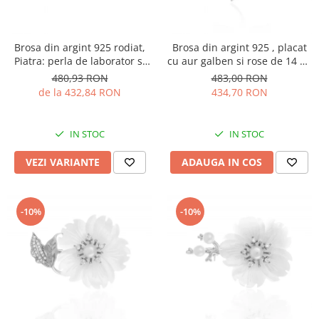
Brosa din argint 925 rodiat,
Brosa din argint 925 , placat
Piatra: perla de laborator si
cu aur galben si rose de 14 kt,
sidef, Culoare: alb, Sonis
Piatra: perla de laborator si
480,93 RON
483,00 RON
Silver
cubic zirconia , Culoare : alb
de la 432,84 RON
434,70 RON
si transparent ,
IN STOC
IN STOC
VEZI VARIANTE
ADAUGA IN COS
-10%
-10%