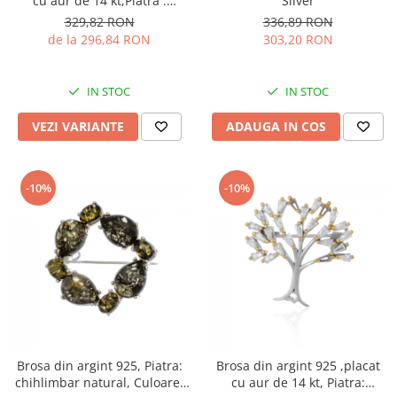
cu aur de 14 kt,Piatra :
Silver
zirconia fatetata si cubic
329,82 RON
336,89 RON
zirconia,Culoare;
de la 296,84 RON
303,20 RON
transparenta
IN STOC
IN STOC
VEZI VARIANTE
ADAUGA IN COS
-10%
-10%
Brosa din argint 925, Piatra:
Brosa din argint 925 ,placat
chihlimbar natural, Culoare:
cu aur de 14 kt, Piatra: