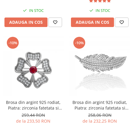
IN STOC
IN STOC
ADAUGA IN COS
ADAUGA IN COS
-10%
-10%
Brosa din argint 925 rodiat,
Brosa din argint 925 rodiat,
Piatra: zirconia fatetata si
Piatra: zirconia fatetata si
cubic zirconia, Culoare:
cubic zirconia, Culoare:
259,44 RON
258,06 RON
transparent si rosu, Sonis
transparent
de la 233,50 RON
de la 232,25 RON
Silver