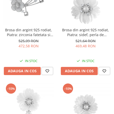
Brosa din argint 925 rodiat,
Brosa din argint 925 rodiat,
Piatra: zirconia fatetata si
Piatra: sidef, perla de
cubic zirconia, Culoare:
laborator , zirconia fatetata si
525,09 RON
521,64 RON
transparent, Sonis Silver
cubic zirconia, Culoare: alb si
472,58 RON
469,48 RON
transparent, Sonis Silver
IN STOC
IN STOC
ADAUGA IN COS
ADAUGA IN COS
-10%
-10%