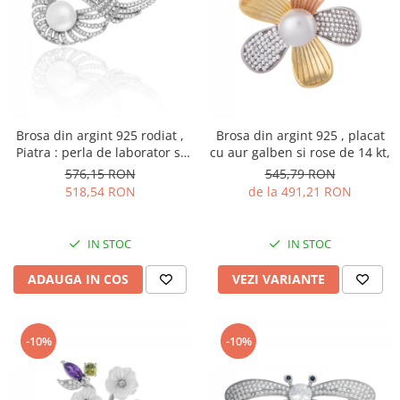
Brosa din argint 925 rodiat ,
Brosa din argint 925 , placat
Piatra : perla de laborator si
cu aur galben si rose de 14 kt,
cubic zirconia , Culoare : alb
576,15 RON
545,79 RON
si cubic zirconia ,
518,54 RON
de la 491,21 RON
IN STOC
IN STOC
ADAUGA IN COS
VEZI VARIANTE
-10%
-10%