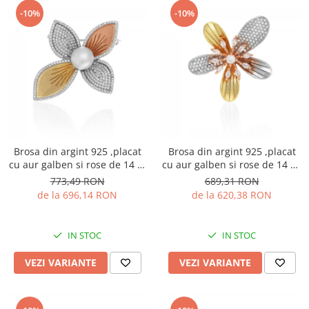
-10%
-10%
Brosa din argint 925 ,placat
Brosa din argint 925 ,placat
cu aur galben si rose de 14 kt
cu aur galben si rose de 14 kt,
, Piatra : perla de laborator si
Piatra: zirconia fatetata si
773,49 RON
689,31 RON
cubic zirconia ,Culoare : alb si
cubic zirconia , Culoare :
de la 696,14 RON
de la 620,38 RON
transparent
transparenta , Culoare:
albastru ,Sonis Silver
IN STOC
IN STOC
VEZI VARIANTE
VEZI VARIANTE