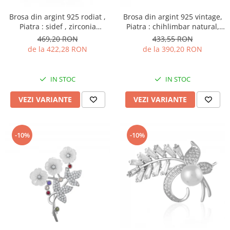
Brosa din argint 925 rodiat ,
Brosa din argint 925 vintage,
Piatra : sidef , zirconia
Piatra : chihlimbar natural,
fatetata si cubic zirconia ,
Culoare: maro cognac, Sonis
469,20 RON
433,55 RON
Culoare : multicolor
Silver
de la 422,28 RON
de la 390,20 RON
IN STOC
IN STOC
VEZI VARIANTE
VEZI VARIANTE
-10%
-10%