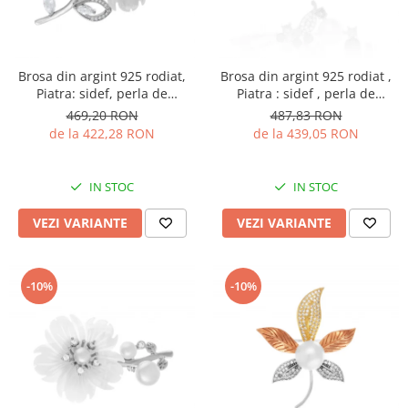
Brosa din argint 925 rodiat,
Brosa din argint 925 rodiat ,
Piatra: sidef, perla de
Piatra : sidef , perla de
laborator, zirconia fatetata si
laborator , zirconia fatetata si
469,20 RON
487,83 RON
cubic zirconia, Culoare : alb si
cubic zirconia , Culoare:
de la 422,28 RON
de la 439,05 RON
transparent, Sonis Silver
multicolor
IN STOC
IN STOC
VEZI VARIANTE
VEZI VARIANTE
-10%
-10%