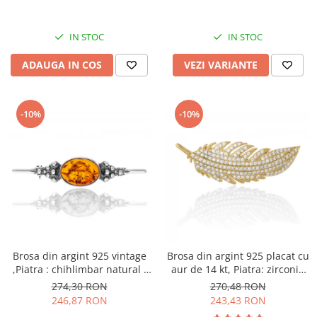
IN STOC
IN STOC
ADAUGA IN COS
VEZI VARIANTE
-10%
-10%
Brosa din argint 925 vintage
Brosa din argint 925 placat cu
,Piatra : chihlimbar natural ,
aur de 14 kt, Piatra: zirconia
Culoare: maro cognac,
fatetata si cubic zirconia,
274,30 RON
270,48 RON
Culoare: transparenta
246,87 RON
243,43 RON