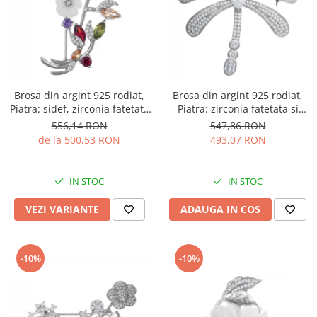
Brosa din argint 925 rodiat,
Brosa din argint 925 rodiat,
Piatra: sidef, zirconia fatetata
Piatra: zirconia fatetata si
si cubic zirconia, Culoare:
cubic zirconia, Culoare:
556,14 RON
547,86 RON
multicolor, Sonis Silver
transparent, negru, Sonis
de la 500,53 RON
493,07 RON
Silver
IN STOC
IN STOC
VEZI VARIANTE
ADAUGA IN COS
-10%
-10%