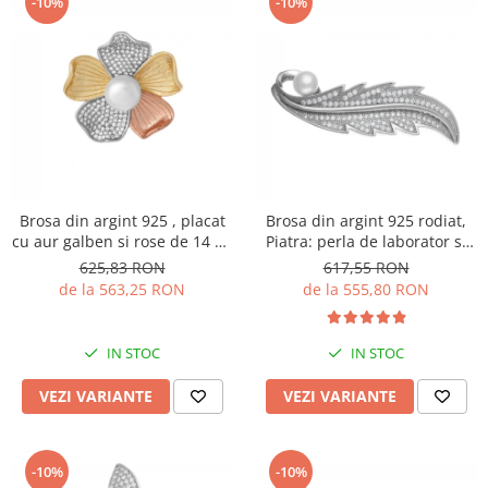
-10%
-10%
Brosa din argint 925 , placat
Brosa din argint 925 rodiat,
cu aur galben si rose de 14 kt,
Piatra: perla de laborator si
Piatra: perla de laborator
cubic zirconia, Culoare:
625,83 RON
617,55 RON
,cubic zirconia, Culoare: alb,
transparent si alb,Sonis Silver
de la 563,25 RON
de la 555,80 RON
transparent , Sonis Silver
IN STOC
IN STOC
VEZI VARIANTE
VEZI VARIANTE
-10%
-10%