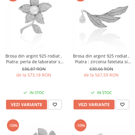
Brosa din argint 925 rodiat ,
Brosa din argint 925 rodiat ,
Piatra: perla de laborator si
Piatra : zirconia fatetata si
cubic zirconia, Culoare: alb si
cubic zirconia , Culoare :
636,87 RON
630,66 RON
transparent
transparenta
de la 573,18 RON
de la 567,59 RON
IN STOC
IN STOC
VEZI VARIANTE
VEZI VARIANTE
-10%
-10%