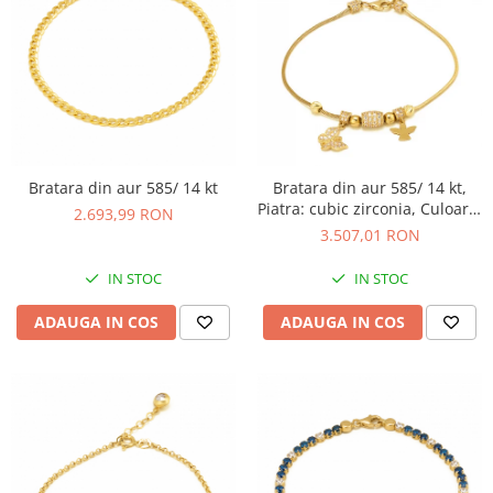
Bratara din aur 585/ 14 kt
Bratara din aur 585/ 14 kt,
Piatra: cubic zirconia, Culoare:
2.693,99 RON
transparenta
3.507,01 RON
IN STOC
IN STOC
ADAUGA IN COS
ADAUGA IN COS