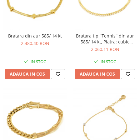
BIJUTERII PENTRU COPII
INELE
INELE
BUTONI
PIERCING
BRATARA TIP ROZARIU
SETURI BIJUTERII
LANTURI TIP ROZARIU
Bratara din aur 585/ 14 kt
Bratara tip ''Tennis'' din aur
ACE DE CRAVATA
585/ 14 kt, Piatra: cubic
2.480,40 RON
zirconia, Culoare:
BRATARI PENTRU PICIOR
2.060,11 RON
transparenta
BUTONI
IN STOC
IN STOC
ADAUGA IN COS
ADAUGA IN COS