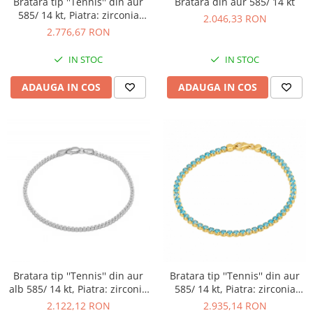
Bratara tip ''Tennis'' din aur
Bratara din aur 585/ 14 kt
585/ 14 kt, Piatra: zirconia
2.046,33 RON
fatetata, Culoare: rosu
2.776,67 RON
IN STOC
IN STOC
ADAUGA IN COS
ADAUGA IN COS
Bratara tip ''Tennis'' din aur
Bratara tip ''Tennis'' din aur
alb 585/ 14 kt, Piatra: zirconia
585/ 14 kt, Piatra: zirconia
fatetata, Culoare: transparent
fatetata, Culoare: albastra
2.122,12 RON
2.935,14 RON