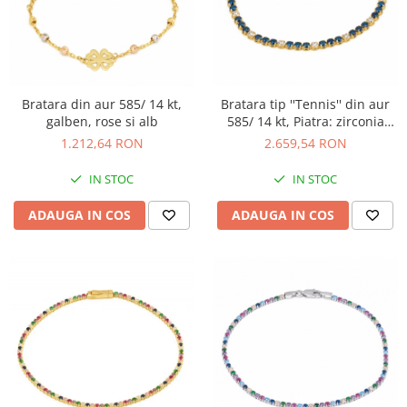
Bratara din aur 585/ 14 kt,
Bratara tip ''Tennis'' din aur
galben, rose si alb
585/ 14 kt, Piatra: zirconia
fatetata, Culoare: albastru si
1.212,64 RON
2.659,54 RON
transparent
IN STOC
IN STOC
ADAUGA IN COS
ADAUGA IN COS