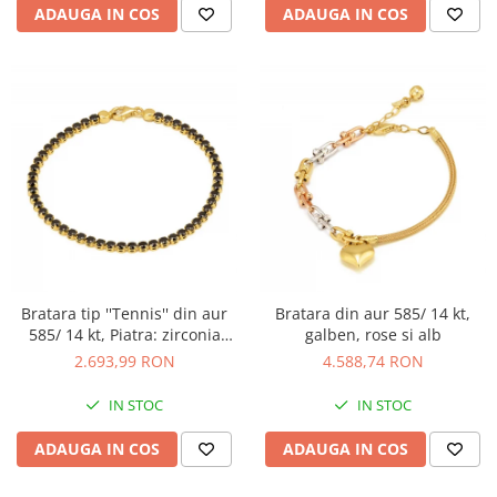
ADAUGA IN COS
ADAUGA IN COS
Bratara tip ''Tennis'' din aur
Bratara din aur 585/ 14 kt,
585/ 14 kt, Piatra: zirconia
galben, rose si alb
fatetata, Culoare: negru
2.693,99 RON
4.588,74 RON
IN STOC
IN STOC
ADAUGA IN COS
ADAUGA IN COS