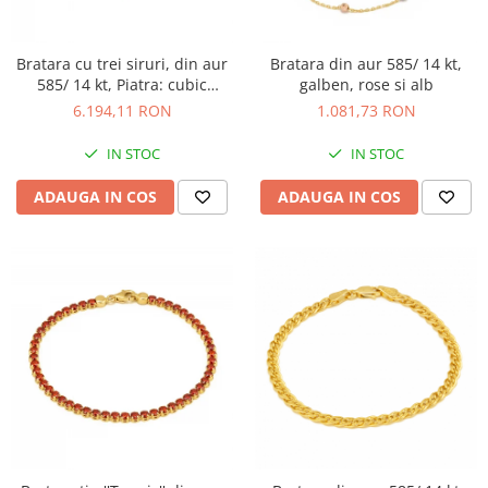
Bratara cu trei siruri, din aur
Bratara din aur 585/ 14 kt,
585/ 14 kt, Piatra: cubic
galben, rose si alb
zirconia, Culoare:
6.194,11 RON
1.081,73 RON
transparenta
IN STOC
IN STOC
ADAUGA IN COS
ADAUGA IN COS