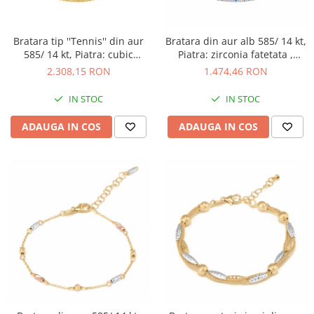
Bratara tip ''Tennis'' din aur
Bratara din aur alb 585/ 14 kt,
585/ 14 kt, Piatra: cubic
Piatra: zirconia fatetata ,
zirconia, Culoare: multicolor
Culoare: multicolor,
2.308,15 RON
1.474,46 RON
IN STOC
IN STOC
ADAUGA IN COS
ADAUGA IN COS