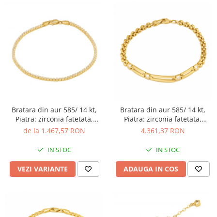
Bratara din aur 585/ 14 kt,
Bratara din aur 585/ 14 kt,
Piatra: zirconia fatetata,
Piatra: zirconia fatetata,
Culoare: transparenta
Culoare: transparenta
de la 1.467,57 RON
4.361,37 RON
IN STOC
IN STOC
VEZI VARIANTE
ADAUGA IN COS