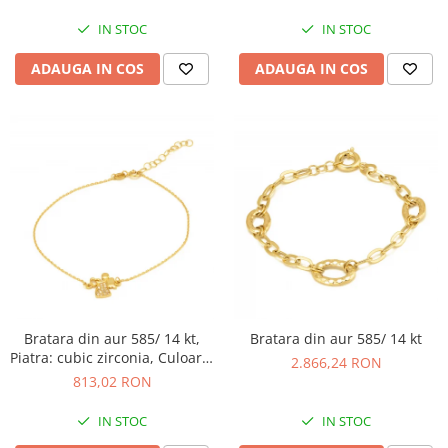
IN STOC
IN STOC
ADAUGA IN COS
ADAUGA IN COS
Bratara din aur 585/ 14 kt,
Bratara din aur 585/ 14 kt
Piatra: cubic zirconia, Culoare:
2.866,24 RON
transparenta
813,02 RON
IN STOC
IN STOC