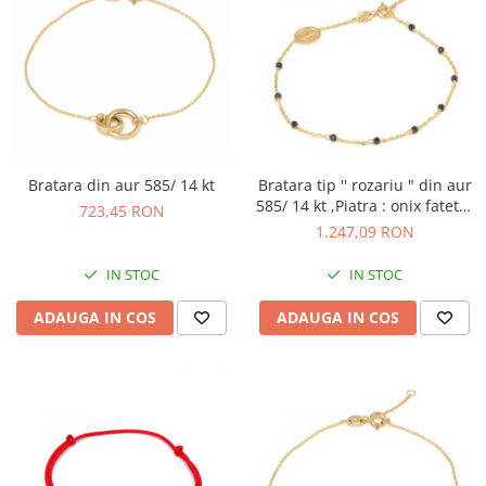
Bratara din aur 585/ 14 kt
Bratara tip '' rozariu " din aur
585/ 14 kt ,Piatra : onix fatetat
723,45 RON
, Culoare : negru
1.247,09 RON
IN STOC
IN STOC
ADAUGA IN COS
ADAUGA IN COS