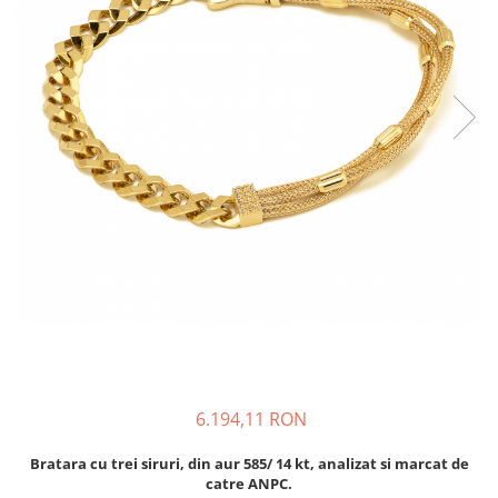
BIJUTERII PENTRU COPII
INELE
INELE
BUTONI
PIERCING
BRATARA TIP ROZARIU
SETURI BIJUTERII
LANTURI TIP ROZARIU
ACE DE CRAVATA
BRATARI PENTRU PICIOR
BUTONI
6.194,11 RON
Bratara cu trei siruri, din aur 585/ 14 kt, analizat si marcat de
catre ANPC.