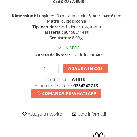
Cod SKU : A4B15
Dimensiuni:
Lungime: 19 cm, latime min: 5 mm/ max: 6 mm
Piatra:
cubic zirconia
Tip inchidere:
inchidere cu siguranta
Material:
aur 585/ 14 kt
Greutatea:
8.99 gr
IN STOC
Durata de livrare:
1-2 zile lucratoare
ADAUGA IN COS
Cod Produs:
A4B15
Ai nevoie de ajutor?
0754242713
COMANDA PE WHATSAPP
Adauga la Favorite
Cere informatii