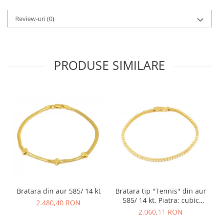
Review-uri
(0)
PRODUSE SIMILARE
Bratara din aur 585/ 14 kt
Bratara tip ''Tennis'' din aur
585/ 14 kt, Piatra: cubic
2.480,40 RON
zirconia, Culoare:
2.060,11 RON
transparenta