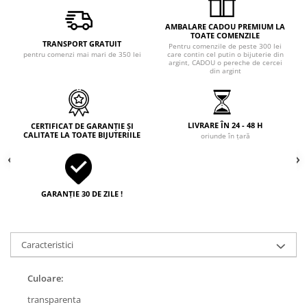
AMBALARE CADOU PREMIUM LA
TOATE COMENZILE
TRANSPORT GRATUIT
Pentru comenzile de peste 300 lei
pentru comenzi mai mari de 350 lei
care contin cel putin o bijuterie din
argint, CADOU o pereche de cercei
din argint
LIVRARE ÎN 24 - 48 H
CERTIFICAT DE GARANȚIE ȘI
CALITATE LA TOATE BIJUTERIILE
oriunde în țară
GARANȚIE 30 DE ZILE !
Caracteristici
Culoare:
transparenta