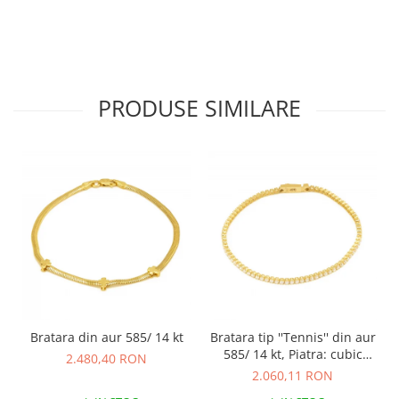
PRODUSE SIMILARE
Bratara din aur 585/ 14 kt
Bratara tip ''Tennis'' din aur
585/ 14 kt, Piatra: cubic
2.480,40 RON
zirconia, Culoare:
2.060,11 RON
transparenta