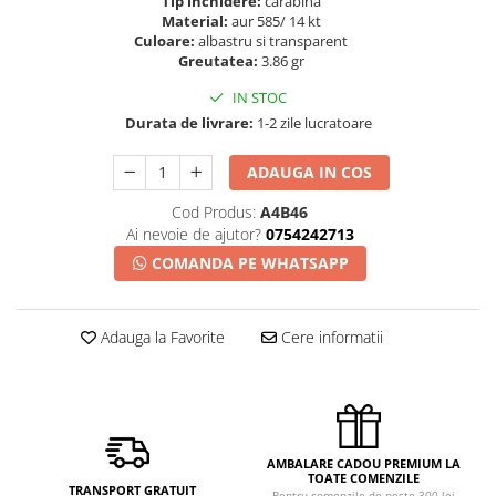
Tip inchidere:
carabina
Material:
aur 585/ 14 kt
Culoare:
albastru si transparent
Greutatea:
3.86 gr
IN STOC
Durata de livrare:
1-2 zile lucratoare
ADAUGA IN COS
Cod Produs:
A4B46
Ai nevoie de ajutor?
0754242713
COMANDA PE WHATSAPP
Adauga la Favorite
Cere informatii
AMBALARE CADOU PREMIUM LA
TOATE COMENZILE
TRANSPORT GRATUIT
Pentru comenzile de peste 300 lei