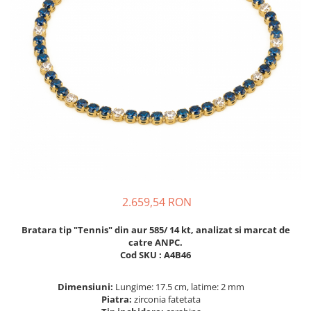
BIJUTERII PENTRU COPII
INELE
INELE
BUTONI
PIERCING
BRATARA TIP ROZARIU
SETURI BIJUTERII
LANTURI TIP ROZARIU
ACE DE CRAVATA
BRATARI PENTRU PICIOR
BUTONI
2.659,54 RON
Bratara tip "Tennis" din aur 585/ 14 kt, analizat si marcat de
catre ANPC.
Cod SKU : A4B46
Dimensiuni:
Lungime: 17.5 cm, latime: 2 mm
Piatra:
zirconia fatetata