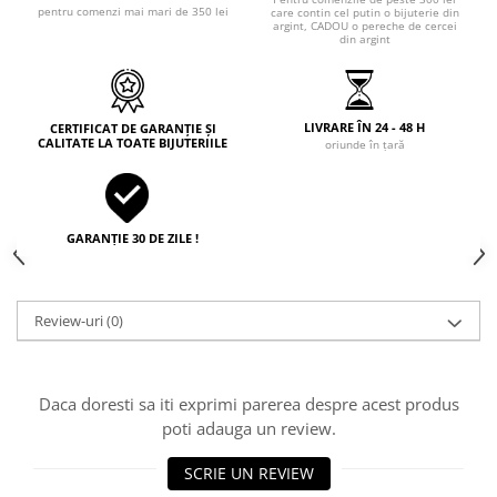
pentru comenzi mai mari de 350 lei
care contin cel putin o bijuterie din
argint, CADOU o pereche de cercei
din argint
LIVRARE ÎN 24 - 48 H
CERTIFICAT DE GARANȚIE ȘI
CALITATE LA TOATE BIJUTERIILE
oriunde în țară
GARANȚIE 30 DE ZILE !
Review-uri
(0)
Daca doresti sa iti exprimi parerea despre acest produs
poti adauga un review.
SCRIE UN REVIEW