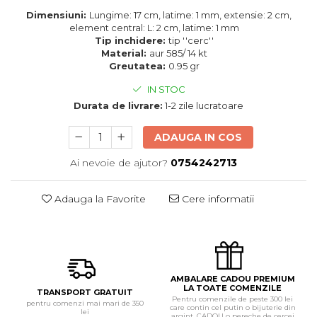
Dimensiuni:
Lungime: 17 cm, latime: 1 mm, extensie: 2 cm,
element central: L: 2 cm, latime: 1 mm
Tip inchidere:
tip ''cerc''
Material:
aur 585/ 14 kt
Greutatea:
0.95 gr
IN STOC
Durata de livrare:
1-2 zile lucratoare
ADAUGA IN COS
Ai nevoie de ajutor?
0754242713
Adauga la Favorite
Cere informatii
AMBALARE CADOU PREMIUM
LA TOATE COMENZILE
TRANSPORT GRATUIT
Pentru comenzile de peste 300 lei
pentru comenzi mai mari de 350
care contin cel putin o bijuterie din
lei
argint, CADOU o pereche de cercei