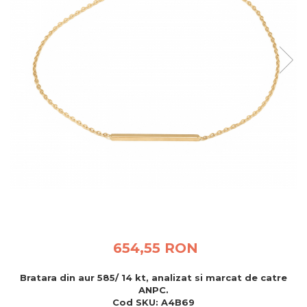
BIJUTERII PENTRU COPII
INELE
INELE
BUTONI
PIERCING
BRATARA TIP ROZARIU
SETURI BIJUTERII
LANTURI TIP ROZARIU
ACE DE CRAVATA
BRATARI PENTRU PICIOR
BUTONI
654,55 RON
Bratara din aur 585/ 14 kt, analizat si marcat de catre
ANPC.
Cod SKU: A4B69