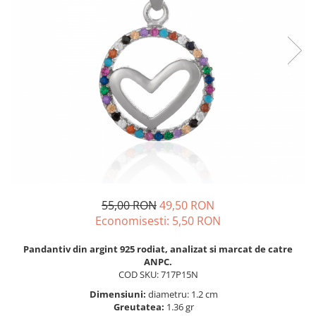
BIJUTERII PENTRU COPII
INELE
INELE
BUTONI
PIERCING
BRATARA TIP ROZARIU
SETURI BIJUTERII
LANTURI TIP ROZARIU
ACE DE CRAVATA
BRATARI PENTRU PICIOR
BUTONI
55,00 RON
49,50 RON
Economisesti:
5,50
RON
Pandantiv din argint 925 rodiat, analizat si marcat de catre
ANPC.
COD SKU: 717P15N
Dimensiuni:
diametru: 1.2 cm
Greutatea:
1.36 gr