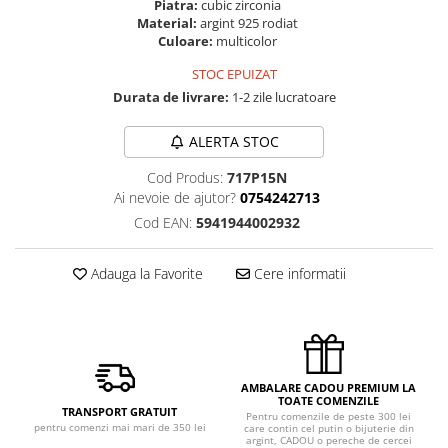
Piatra:
cubic zirconia
Material:
argint 925 rodiat
Culoare:
multicolor
STOC EPUIZAT
Durata de livrare:
1-2 zile lucratoare
ALERTA STOC
Cod Produs:
717P15N
Ai nevoie de ajutor?
0754242713
Cod EAN:
5941944002932
Adauga la Favorite
Cere informatii
AMBALARE CADOU PREMIUM LA
TOATE COMENZILE
TRANSPORT GRATUIT
Pentru comenzile de peste 300 lei
pentru comenzi mai mari de 350 lei
care contin cel putin o bijuterie din
argint, CADOU o pereche de cercei