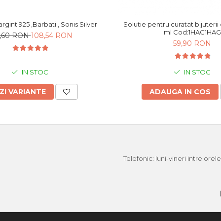
Bratara din argint 925 ,Barbati , Sonis Silver
Solutie pentru curatat bijuterii di
ml Cod:1HAG1HAG
0,60 RON
108,54 RON
59,90 RON
IN STOC
IN STOC
ZI VARIANTE
ADAUGA IN COS
Telefonic: luni-vineri intre ore