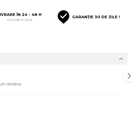
IVRARE ÎN 24 - 48 H
GARANȚIE 30 DE ZILE !
oriunde în țară
un review.