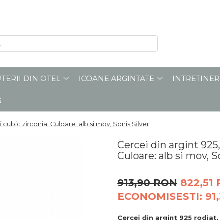
UTERII DIN OTEL
ICOANE ARGINTATE
INTRETINER
G
si cubic zirconia, Culoare: alb si mov, Sonis Silver
Cercei din argint 925,
Culoare: alb si mov, S
913,90 RON
822,51
ECONOMISESTI:
91
Cercei din argint 925 rodiat