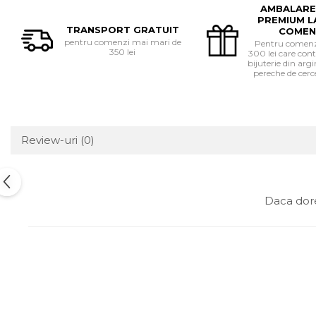
AMBALARE
PREMIUM L
TRANSPORT GRATUIT
COMEN
pentru comenzi mai mari de
Pentru comenzi
350 lei
300 lei care cont
bijuterie din ar
pereche de cerce
Review-uri
(0)
Daca dore