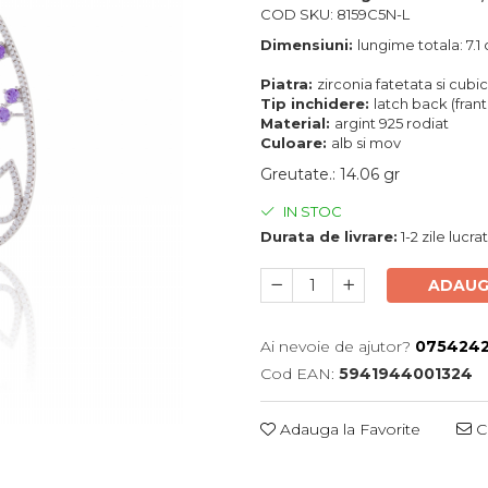
COD SKU: 8159C5N-L
Dimensiuni:
lungime totala: 7.1
Piatra:
zirconia fatetata si cubi
Tip inchidere:
latch back (fra
Material:
argint 925 rodiat
Culoare:
alb si mov
Greutate.
:
14.06 gr
IN STOC
Durata de livrare:
1-2 zile lucr
ADAUG
Ai nevoie de ajutor?
0754242
Cod EAN:
5941944001324
Adauga la Favorite
Ce