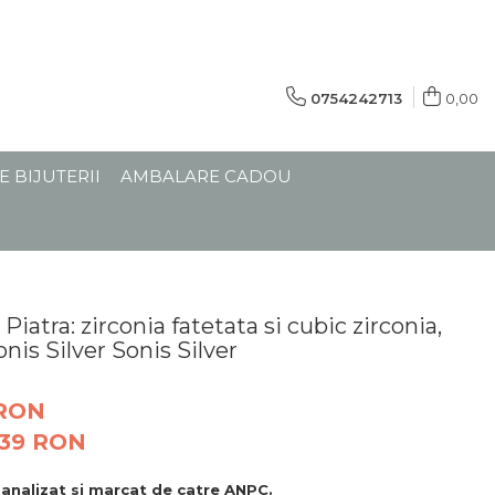
0754242713
0,00
E BIJUTERII
AMBALARE CADOU
 Piatra: zirconia fatetata si cubic zirconia,
onis Silver Sonis Silver
 RON
,39
RON
, analizat si marcat de catre ANPC.