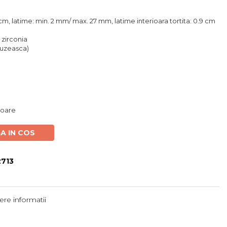
 cm, latime: min. 2 mm/ max. 27 mm, latime interioara tortita: 0.9 cm
c zirconia
ntuzeasca)
atoare
A IN COS
713
re informatii