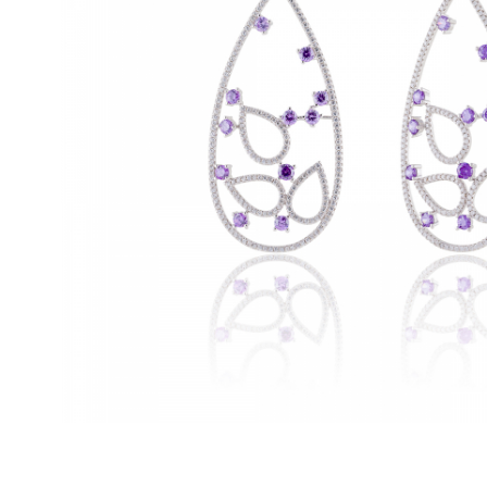
BIJUTERII PENTRU COPII
INELE
INELE
BUTONI
PIERCING
BRATARA TIP ROZARIU
SETURI BIJUTERII
LANTURI TIP ROZARIU
ACE DE CRAVATA
BRATARI PENTRU PICIOR
BUTONI