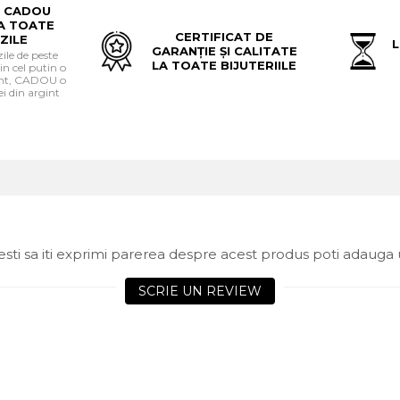
 CADOU
A TOATE
CERTIFICAT DE
ZILE
L
GARANȚIE ȘI CALITATE
le de peste
LA TOATE BIJUTERIILE
in cel putin o
gint, CADOU o
i din argint
sti sa iti exprimi parerea despre acest produs poti adauga 
SCRIE UN REVIEW