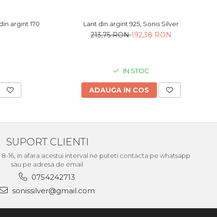
Lant din argint 925, Sonis Silver
n argint 170
213,75 RON
192,38 RON
IN STOC
ADAUGA IN COS
SUPORT CLIENTI
le 8-16, in afara acestui interval ne puteti contacta pe whatsapp
sau pe adresa de email
0754242713
sonissilver@gmail.com