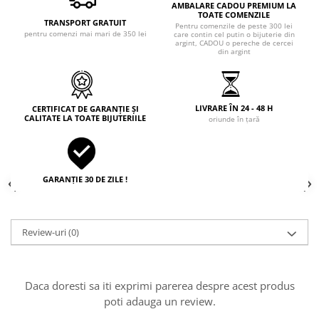
AMBALARE CADOU PREMIUM LA
TOATE COMENZILE
TRANSPORT GRATUIT
Pentru comenzile de peste 300 lei
pentru comenzi mai mari de 350 lei
care contin cel putin o bijuterie din
argint, CADOU o pereche de cercei
din argint
LIVRARE ÎN 24 - 48 H
CERTIFICAT DE GARANȚIE ȘI
CALITATE LA TOATE BIJUTERIILE
oriunde în țară
GARANȚIE 30 DE ZILE !
Review-uri
(0)
Daca doresti sa iti exprimi parerea despre acest produs
poti adauga un review.