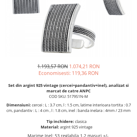
BIJUTERII PENTRU COPII
INELE
INELE
BUTONI
PIERCING
BRATARA TIP ROZARIU
SETURI BIJUTERII
LANTURI TIP ROZARIU
ACE DE CRAVATA
BRATARI PENTRU PICIOR
BUTONI
1.193,57 RON
1.074,21 RON
Economisesti:
119,36
RON
Set din argint 925 vintage (cercei+pandantiv+inel), analizat si
marcat de catre ANPC
COD SKU: 5179S1N-M
Dimensiuni:
cercei : L : 3.7 cm, l : 1.5 cm, latime interioara tortita : 0.7
cm, pandantiv : L : 4 cm , l : 1.8 cm, inel : banda inelara : 4mm / 23 mm
Tip inchidere:
clasica
Material:
argint 925 vintage
Marime Inel
:
53 reglabila 1,2 masuri +/-