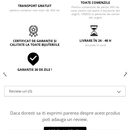
TOATE COMENZILE
TRANSPORT GRATUIT
Pentru comenzile de peste 300 lei
pentru comenzi mai mari de 350 lei
care contin cel putin o bijuterie din
argint, CADOU o pereche de cercei
din argint
LIVRARE ÎN 24 - 48 H
CERTIFICAT DE GARANȚIE ȘI
CALITATE LA TOATE BIJUTERIILE
oriunde în țară
GARANȚIE 30 DE ZILE !
Review-uri
(0)
Daca doresti sa iti exprimi parerea despre acest produs
poti adauga un review.