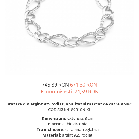
BIJUTERII PENTRU COPII
INELE
INELE
BUTONI
PIERCING
BRATARA TIP ROZARIU
SETURI BIJUTERII
LANTURI TIP ROZARIU
ACE DE CRAVATA
BRATARI PENTRU PICIOR
BUTONI
745,89 RON
671,30 RON
Economisesti:
74,59
RON
Bratara din argint 925 rodiat, analizat si marcat de catre ANPC.
COD SKU: 4189B10N-XL
Dimensiuni:
extensie: 3 cm
Piatra:
cubic zirconia
Tip inchidere:
carabina, reglabila
Material:
argint 925 rodiat