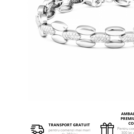
BIJUTERII PENTRU COPII
INELE
INELE
BUTONI
PIERCING
BRATARA TIP ROZARIU
SETURI BIJUTERII
LANTURI TIP ROZARIU
ACE DE CRAVATA
BRATARI PENTRU PICIOR
BUTONI
AMBA
PREMI
CO
TRANSPORT GRATUIT
Pentru co
pentru comenzi mai mari
300 lei 