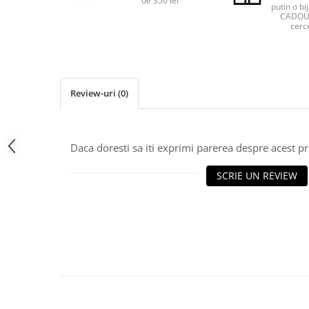
de 350 lei
putin o bij
CADOU 
cerce
Review-uri
(0)
Daca doresti sa iti exprimi parerea despre acest 
SCRIE UN REVIEW