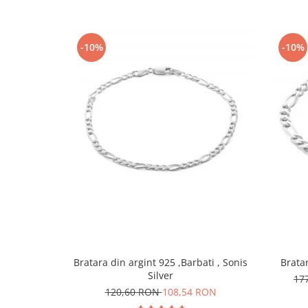
-10%
-10%
Bratara din argint 925 ,Barbati , Sonis
Bratar
Silver
17
120,60 RON
108,54 RON