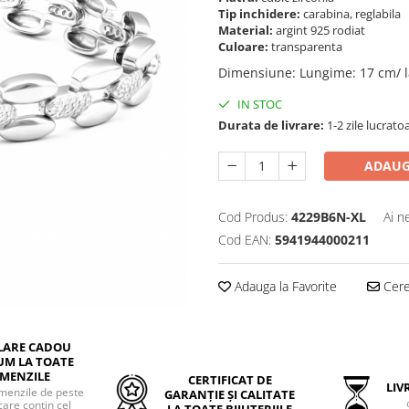
Tip inchidere:
carabina, reglabila
Material:
argint 925 rodiat
Culoare:
transparenta
Dimensiune
:
Lungime: 17 cm/ l
IN STOC
Durata de livrare:
1-2 zile lucrato
ADAUG
Cod Produs:
4229B6N-XL
Ai n
Cod EAN:
5941944000211
Adauga la Favorite
Cere 
LARE CADOU
UM LA TOATE
MENZILE
CERTIFICAT DE
LIVR
menzile de peste
GARANȚIE ȘI CALITATE
care contin cel