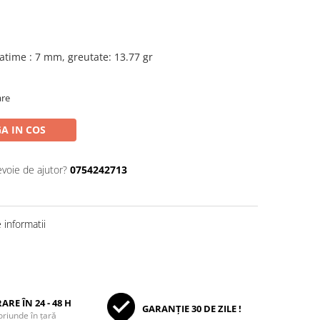
atime : 7 mm, greutate: 13.77 gr
are
A IN COS
evoie de ajutor?
0754242713
informatii
ARE ÎN 24 - 48 H
GARANȚIE 30 DE ZILE !
oriunde în țară