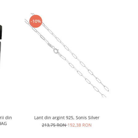
-10%
-10%
rii din
Lant din argint 925, Sonis Silver
Cercei di
AG1HAG
carlig af
213,75 RON
192,38 RON
Culoare:
74,