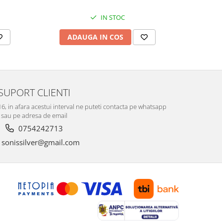
IN STOC
ADAUGA IN COS
V
SUPORT CLIENTI
-16, in afara acestui interval ne puteti contacta pe whatsapp
sau pe adresa de email
0754242713
sonissilver@gmail.com