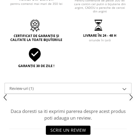
Pentru comenzile de peste 300 lei
pentru comenzi mai mari de 350 lei
care contin cel putin o bijuterie din
argint, CADOU o pereche de cercei
din argint
LIVRARE ÎN 24 - 48 H
CERTIFICAT DE GARANȚIE ȘI
CALITATE LA TOATE BIJUTERIILE
oriunde în țară
GARANȚIE 30 DE ZILE !
Review-uri
(1)
Daca doresti sa iti exprimi parerea despre acest produs
poti adauga un review.
SCRIE UN REVIEW