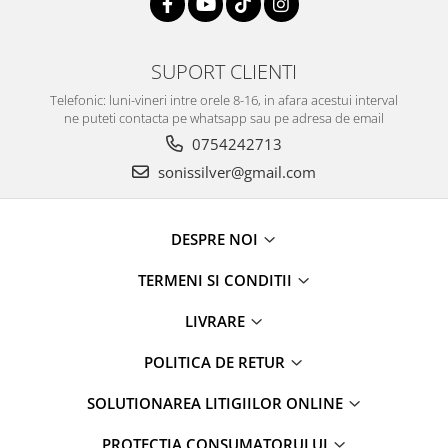
SUPORT CLIENTI
Telefonic: luni-vineri intre orele 8-16, in afara acestui interval
ne puteti contacta pe whatsapp sau pe adresa de email
0754242713
sonissilver@gmail.com
DESPRE NOI
TERMENI SI CONDITII
LIVRARE
POLITICA DE RETUR
SOLUTIONAREA LITIGIILOR ONLINE
PROTECȚIA CONSUMATORULUI