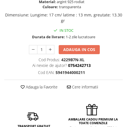
Material:
argint 925 rodiat
Culoare:
transparenta
Dimensiune
:
Lungime: 17 cm/ latime : 13 mm, greutate: 13.30
gr
IN STOC
Durata de livrare:
1-2 zile lucratoare
ADAUGA IN COS
Cod Produs:
4229B7N-XL
Ai nevoie de ajutor?
0754242713
Cod EAN:
5941944000211
Adauga la Favorite
Cere informatii
AMBALARE CADOU PREMIUM LA
TOATE COMENZILE
TRANSPORT GRATUIT