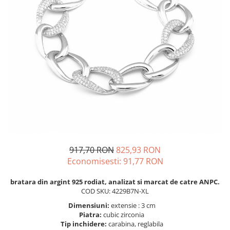
BIJUTERII PENTRU COPII
INELE
INELE
BUTONI
PIERCING
BRATARA TIP ROZARIU
SETURI BIJUTERII
LANTURI TIP ROZARIU
ACE DE CRAVATA
BRATARI PENTRU PICIOR
BUTONI
917,70 RON
825,93 RON
Economisesti:
91,77
RON
bratara din argint 925 rodiat, analizat si marcat de catre ANPC.
COD SKU: 4229B7N-XL
Dimensiuni:
extensie : 3 cm
Piatra:
cubic zirconia
Tip inchidere:
carabina, reglabila