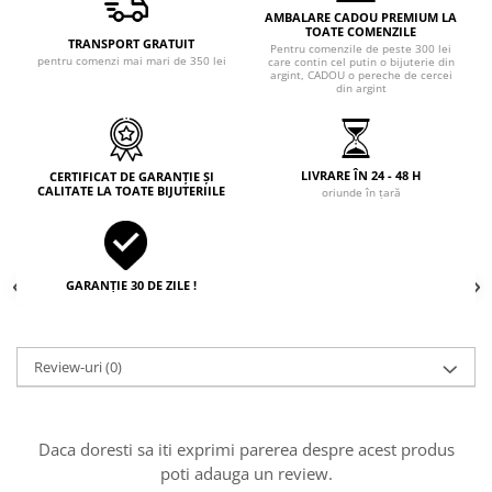
AMBALARE CADOU PREMIUM LA
TOATE COMENZILE
TRANSPORT GRATUIT
Pentru comenzile de peste 300 lei
pentru comenzi mai mari de 350 lei
care contin cel putin o bijuterie din
argint, CADOU o pereche de cercei
din argint
LIVRARE ÎN 24 - 48 H
CERTIFICAT DE GARANȚIE ȘI
CALITATE LA TOATE BIJUTERIILE
oriunde în țară
GARANȚIE 30 DE ZILE !
Review-uri
(0)
Daca doresti sa iti exprimi parerea despre acest produs
poti adauga un review.