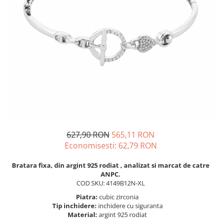
BIJUTERII PENTRU COPII
INELE
INELE
BUTONI
PIERCING
BRATARA TIP ROZARIU
SETURI BIJUTERII
LANTURI TIP ROZARIU
ACE DE CRAVATA
BRATARI PENTRU PICIOR
BUTONI
627,90 RON
565,11 RON
Economisesti:
62,79
RON
Bratara fixa, din argint 925 rodiat , analizat si marcat de catre
ANPC.
COD SKU: 4149B12N-XL
Piatra:
cubic zirconia
Tip inchidere:
inchidere cu siguranta
Material:
argint 925 rodiat