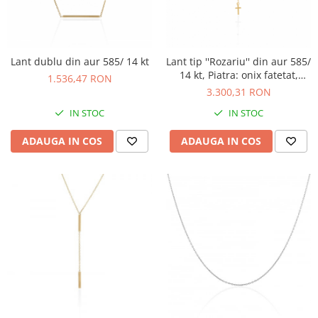
Lant dublu din aur 585/ 14 kt
Lant tip ''Rozariu'' din aur 585/
14 kt, Piatra: onix fatetat,
1.536,47 RON
Culoare: negru,
3.300,31 RON
IN STOC
IN STOC
ADAUGA IN COS
ADAUGA IN COS