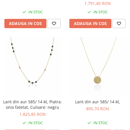
transparenta
1.791,40 RON
IN STOC
IN STOC
ADAUGA IN COS
ADAUGA IN COS
Lant din aur 585/ 14 kt, Piatra:
Lant din aur 585/ 14 kt,
onix fatetat, Culoare: negru
895,70 RON
1.825,85 RON
IN STOC
IN STOC