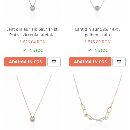
Lant din aur alb 585/ 14 kt,
Lant din aur 585/ 14kt ,
Piatra: zirconia fatetata,
galben si alb
Culoare: transparenta
1.626,04 RON
1.515,80 RON
IN STOC
IN STOC
ADAUGA IN COS
ADAUGA IN COS