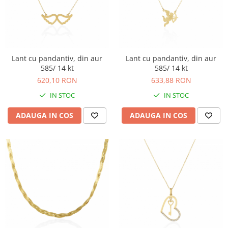
BIJUTERII PENTRU COPII
INELE
INELE
BUTONI
PIERCING
BRATARA TIP ROZARIU
SETURI BIJUTERII
LANTURI TIP ROZARIU
Lant cu pandantiv, din aur
Lant cu pandantiv, din aur
ACE DE CRAVATA
585/ 14 kt
585/ 14 kt
BRATARI PENTRU PICIOR
620,10 RON
633,88 RON
BUTONI
IN STOC
IN STOC
ADAUGA IN COS
ADAUGA IN COS