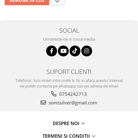
ADAUGA IN COS
SOCIAL
Urmareste-ne in social media
SUPORT CLIENTI
Telefonic: luni-vineri intre orele 8-16, in afara acestui interval
ne puteti contacta pe whatsapp sau pe adresa de email
0754242713
sonissilver@gmail.com
DESPRE NOI
TERMENI SI CONDITII