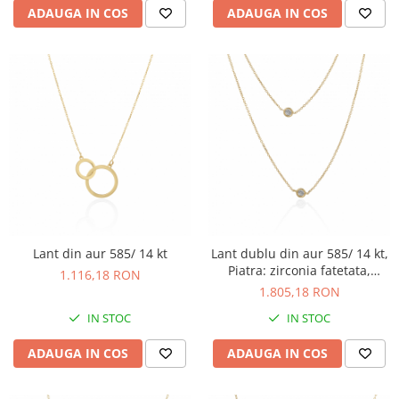
ADAUGA IN COS
ADAUGA IN COS
Lant din aur 585/ 14 kt
Lant dublu din aur 585/ 14 kt,
Piatra: zirconia fatetata,
1.116,18 RON
Culoare: transparenta,
1.805,18 RON
IN STOC
IN STOC
ADAUGA IN COS
ADAUGA IN COS