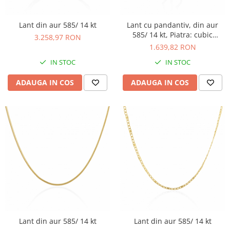
Lant din aur 585/ 14 kt
Lant cu pandantiv, din aur
585/ 14 kt, Piatra: cubic
3.258,97 RON
zirconia, Culoare:
1.639,82 RON
transparenta
IN STOC
IN STOC
ADAUGA IN COS
ADAUGA IN COS
Lant din aur 585/ 14 kt
Lant din aur 585/ 14 kt