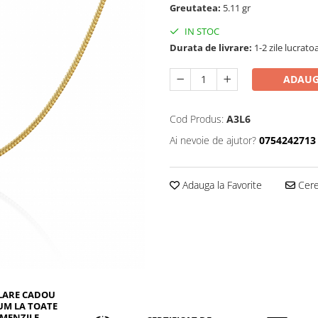
Greutatea:
5.11 gr
IN STOC
Durata de livrare:
1-2 zile lucrato
ADAUG
Cod Produs:
A3L6
Ai nevoie de ajutor?
0754242713
Adauga la Favorite
Cere 
LARE CADOU
UM LA TOATE
MENZILE