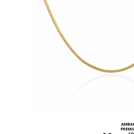
BIJUTERII PENTRU COPII
INELE
INELE
BUTONI
PIERCING
BRATARA TIP ROZARIU
SETURI BIJUTERII
LANTURI TIP ROZARIU
ACE DE CRAVATA
BRATARI PENTRU PICIOR
BUTONI
AMBA
PREMI
CO