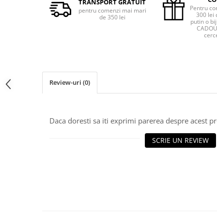
TRANSPORT GRATUIT
Pentru co
pentru comenzi mai mari
300 lei 
de 350 lei
putin o bij
CADOU 
cerce
Review-uri
(0)
Daca doresti sa iti exprimi parerea despre acest 
SCRIE UN REVIEW