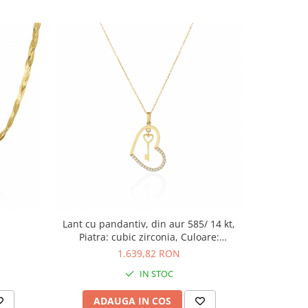
Lant cu pandantiv, din aur 585/ 14 kt,
La
Piatra: cubic zirconia, Culoare:
transparenta
1.639,82 RON
IN STOC
ADAUGA IN COS
AD