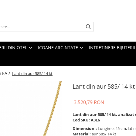
ERII DIN OTEL
ICOANE ARGINTATE
INTRETINERE BIJUTERII
u EA /
Lant din aur 585/ 14 kt
Lant din aur 585/ 14 kt
3.520,79 RON
Lant din aur 585/ 14 kt, analizat
Cod SKU: A3L6
Dimensiuni:
Lungime: 45 cm, lat
Material:
aur 585/ 14 kt