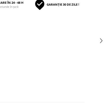
ARE ÎN 24 - 48 H
GARANȚIE 30 DE ZILE !
oriunde în țară