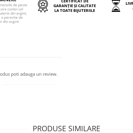
CERTIFICAT DE
LIVR
menzile de peste
GARANȚIE ȘI CALITATE
care contin cel
LA TOATE BIJUTERIILE
uterie din argint,
o pereche de
i din argint
produs poti adauga un review.
PRODUSE SIMILARE