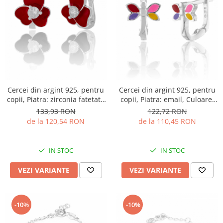
Cercei din argint 925, pentru
Cercei din argint 925, pentru
copii, Piatra: zirconia fatetata
copii, Piatra: email, Culoare:
si email, Culoare: rosu ,
multicolor, Sonis Silver
133,93 RON
122,72 RON
transparent, Sonis Silver
de la 120,54 RON
de la 110,45 RON
IN STOC
IN STOC
VEZI VARIANTE
VEZI VARIANTE
-10%
-10%