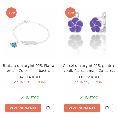
-10%
-10%
Bratara din argint 925, Piatra :
Cercei din argint 925, pentru
email, Culoare : albastru ,
copii, Piatra: email, Culoare:
Sonis Silver
mov, Sonis Silver
145,14 RON
110,92 RON
de la 130,63 RON
de la 99,83 RON
IN STOC
IN STOC
VEZI VARIANTE
VEZI VARIANTE