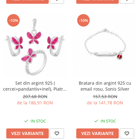
-10%
-10%
Set din argint 925 (
Bratara din argint 925 cu
cercei+pandantiv+inel), Piatra:
email rosu, Sonis Silver
email, Culoare: roz si negru,
207,68 RON
157,53 RON
Sonis Silver
de la 186,91 RON
de la 141,78 RON
IN STOC
IN STOC
VEZI VARIANTE
VEZI VARIANTE