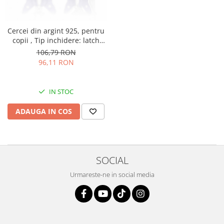
Cercei din argint 925, pentru
copii , Tip inchidere: latch
back (frantuzeasca), Piatra:
106,79 RON
email, Culoare: mov si
96,11 RON
alb,Sonis Silver
IN STOC
ADAUGA IN COS
SOCIAL
Urmareste-ne in social media