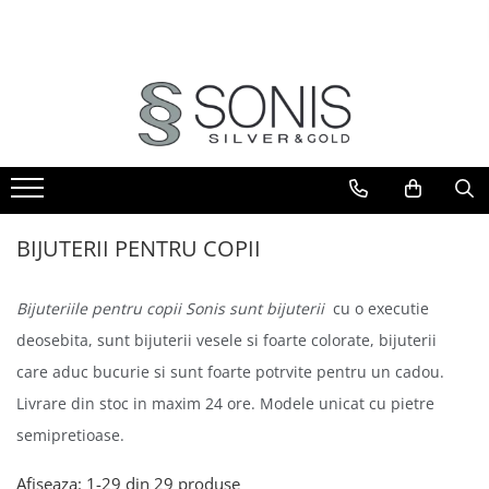
BIJUTERII ARGINT
BIJUTERII DIN AUR
BIJUTERII DIN OTEL
ICOANE ARGINTATE
CERCEI
PANDANTIVE
BRATARI
ICOANE ORTODOXE
BRATARI
PANDANTIVE TIP CRUCE
LANTURI
ICOANE CATOLICE
CEASURI
CERCEI
CRUCIFIXE
LANTURI
LANTURI
BIJUTERII PENTRU COPII
LANTURI CU PANDANTIV
Lanturi pentru EA
Lanturi pentru EL
LANTURI TIP ROZARIU
Bijuteriile pentru copii Sonis sunt bijuterii
cu o executie
BRATARI
BRATARI TIP ROZARIU
deosebita, sunt bijuterii vesele si foarte colorate, bijuterii
Bratari pentru EA
PANDANTIVE
care aduc bucurie si sunt foarte potrvite pentru un cadou.
Bratari pentru EL
PANDANTIVE TIP CRUCE
BIJUTERII PENTRU COPII
Livrare din stoc in maxim 24 ore. Modele unicat cu pietre
BROSE
BRATARI PENTRU GLEZNA
semipretioase.
TALISMANE
PIERCING
Afiseaza:
1-
29
din
29
produse