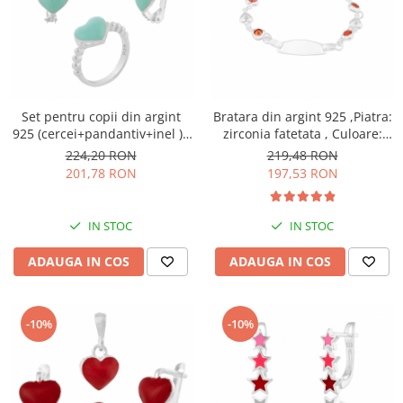
Set pentru copii din argint
Bratara din argint 925 ,Piatra:
925 (cercei+pandantiv+inel ) ,
zirconia fatetata , Culoare:
Piatra : email, Culoare : verde
rosu si transparent, Sonis
224,20 RON
219,48 RON
, Sonis Silver
Silver
201,78 RON
197,53 RON
IN STOC
IN STOC
ADAUGA IN COS
ADAUGA IN COS
-10%
-10%