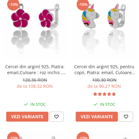
-10%
-10%
Cercei din argint 925, Piatra:
Cercei din argint 925, pentru
email,Culoare : roz inchis ,
copii, Piatra: email, Culoare :
Sonis Silver
multicolor , Sonis Silver
120,36 RON
100,30 RON
de la 108,32 RON
de la 90,27 RON
IN STOC
IN STOC
VEZI VARIANTE
VEZI VARIANTE
-10%
-10%