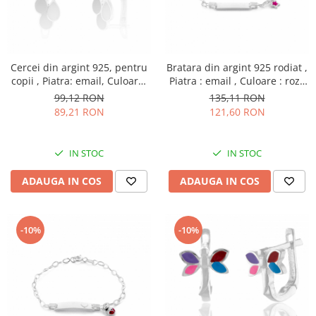
Cercei din argint 925, pentru
Bratara din argint 925 rodiat ,
copii , Piatra: email, Culoare:
Piatra : email , Culoare : roz ,
multicolor, Sonis Silver
Sonis Silver
99,12 RON
135,11 RON
89,21 RON
121,60 RON
IN STOC
IN STOC
ADAUGA IN COS
ADAUGA IN COS
-10%
-10%