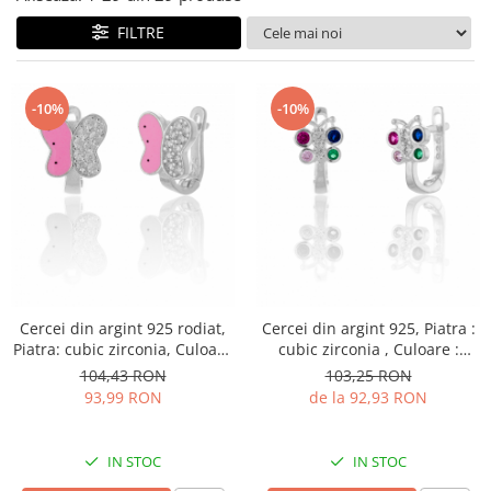
BIJUTERII PENTRU COPII
INELE
FILTRE
INELE
BUTONI
PIERCING
BRATARA TIP ROZARIU
SETURI BIJUTERII
-10%
-10%
LANTURI TIP ROZARIU
ACE DE CRAVATA
BRATARI PENTRU PICIOR
BUTONI
Cercei din argint 925 rodiat,
Cercei din argint 925, Piatra :
Piatra: cubic zirconia, Culoare
cubic zirconia , Culoare :
: transparenta, Sonis Silver
multicolor , Sonis Silver
104,43 RON
103,25 RON
93,99 RON
de la 92,93 RON
IN STOC
IN STOC