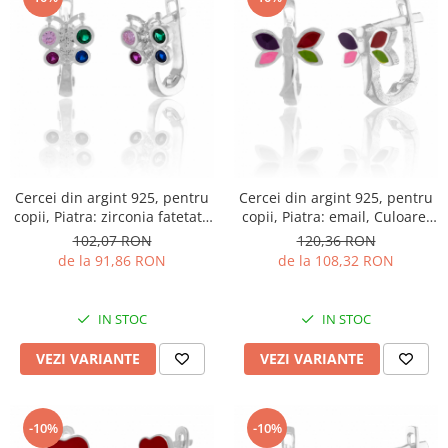
Cercei din argint 925, pentru
Cercei din argint 925, pentru
copii, Piatra: zirconia fatetata
copii, Piatra: email, Culoare:
si cubic zirconia, Culoare :
multicolor, Sonis Silver
102,07 RON
120,36 RON
multicolor , Sonis Silver
de la 91,86 RON
de la 108,32 RON
IN STOC
IN STOC
VEZI VARIANTE
VEZI VARIANTE
-10%
-10%