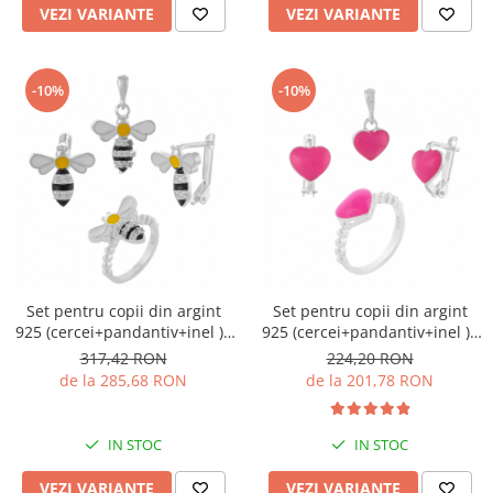
VEZI VARIANTE
VEZI VARIANTE
-10%
-10%
Set pentru copii din argint
Set pentru copii din argint
925 (cercei+pandantiv+inel ) ,
925 (cercei+pandantiv+inel ) ,
Piatra : email, Culoare :
Piatra : email, Culoare : roz ,
317,42 RON
224,20 RON
multicolor , Sonis Silver
Sonis Silver
de la 285,68 RON
de la 201,78 RON
IN STOC
IN STOC
VEZI VARIANTE
VEZI VARIANTE