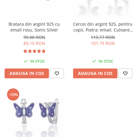
Bratara din argint 925 cu
Cercei din argint 925, pentru
email rosu, Sonis Silver
copii, Piatra: email, Culoare :
multicolor , Sonis Silver
99,00 RON
119,77 RON
89,10 RON
107,79 RON
IN STOC
IN STOC
ADAUGA IN COS
ADAUGA IN COS
-10%