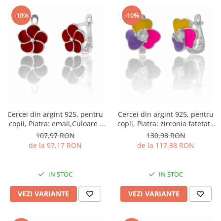
-10%
-10%
Cercei din argint 925, pentru
Cercei din argint 925, pentru
copii, Piatra: email,Culoare :
copii, Piatra: zirconia fatetata
rosu,Sonis Silver
si email, Culoare : multicolor,
107,97 RON
130,98 RON
Sonis Silver
de la 97,17 RON
de la 117,88 RON
IN STOC
IN STOC
VEZI VARIANTE
VEZI VARIANTE