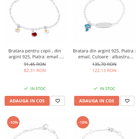
Bratara pentru copii , din
Bratara din argint 925, Piatra :
argint 925, Piatra: email ,
email, Culoare : albastru,
Culoare: multicolor , Sonis
Sonis Silver
91,45 RON
135,70 RON
Silver
82,31 RON
122,13 RON
IN STOC
IN STOC
ADAUGA IN COS
ADAUGA IN COS
-10%
-10%