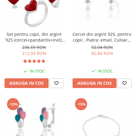
Set pentru copii, din argint
Cercei din argint 925, pentru
925 (cercei+pandantiv+inel),
copii , Piatra: email, Culoare:
Piatra : email , Culoare : rosu ,
multicolor, Sonis Silver
236,59 RON
92,04 RON
Sonis Silver
212,93 RON
82,84 RON
IN STOC
IN STOC
ADAUGA IN COS
ADAUGA IN COS
-10%
-10%