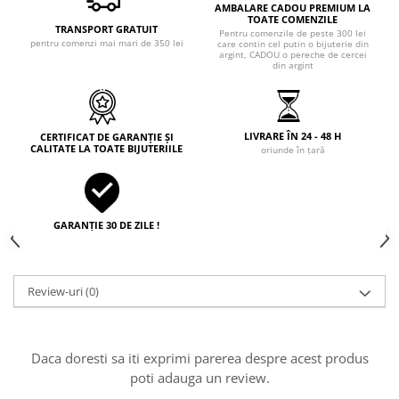
AMBALARE CADOU PREMIUM LA
TOATE COMENZILE
TRANSPORT GRATUIT
Pentru comenzile de peste 300 lei
pentru comenzi mai mari de 350 lei
care contin cel putin o bijuterie din
argint, CADOU o pereche de cercei
din argint
LIVRARE ÎN 24 - 48 H
CERTIFICAT DE GARANȚIE ȘI
CALITATE LA TOATE BIJUTERIILE
oriunde în țară
GARANȚIE 30 DE ZILE !
Review-uri
(0)
Daca doresti sa iti exprimi parerea despre acest produs
poti adauga un review.