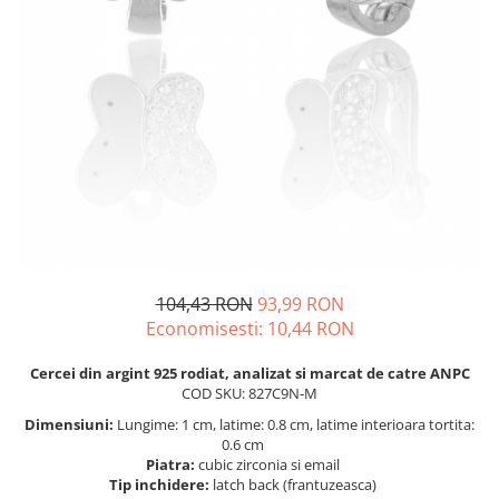
BIJUTERII PENTRU COPII
INELE
INELE
BUTONI
PIERCING
BRATARA TIP ROZARIU
SETURI BIJUTERII
LANTURI TIP ROZARIU
ACE DE CRAVATA
BRATARI PENTRU PICIOR
BUTONI
104,43 RON
93,99 RON
Economisesti:
10,44
RON
Cercei din argint 925 rodiat, analizat si marcat de catre ANPC
COD SKU: 827C9N-M
Dimensiuni:
Lungime: 1 cm, latime: 0.8 cm, latime interioara tortita:
0.6 cm
Piatra:
cubic zirconia si email
Tip inchidere:
latch back (frantuzeasca)