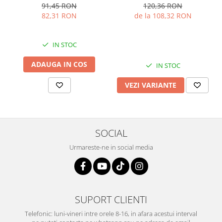
Culoare: multicolor , Sonis
inchis , Sonis Silver
91,45 RON
120,36 RON
Silver
82,31 RON
de la 108,32 RON
IN STOC
ADAUGA IN COS
IN STOC
VEZI VARIANTE
SOCIAL
Urmareste-ne in social media
SUPORT CLIENTI
Telefonic: luni-vineri intre orele 8-16, in afara acestui interval