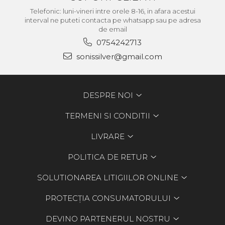
Telefonic: luni-vineri intre orele 8-16, in afara acestui
interval ne puteti contacta pe whatsapp sau pe adresa
de email
0754242713
sonissilver@gmail.com
DESPRE NOI
TERMENI SI CONDITII
LIVRARE
POLITICA DE RETUR
SOLUTIONAREA LITIGIILOR ONLINE
PROTECȚIA CONSUMATORULUI
DEVINO PARTENERUL NOSTRU