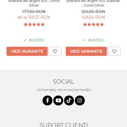
Bratara din argint 925 , Sonis
Bratara din argint 925 ,Barbati
Silver
, Sonis Silver
177,30 RON
120,60 RON
de la 159,57 RON
108,54 RON
IN STOC
IN STOC
VEZI VARIANTE
VEZI VARIANTE
SOCIAL
Urmareste-ne in social media
SUPORT CLIENTI