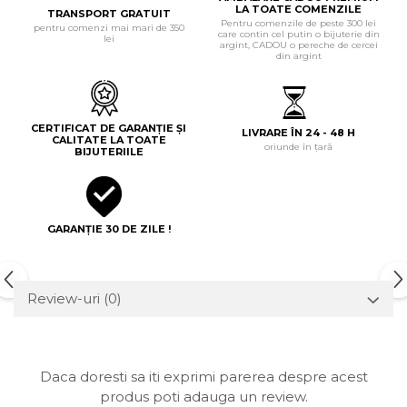
LA TOATE COMENZILE
TRANSPORT GRATUIT
Pentru comenzile de peste 300 lei
pentru comenzi mai mari de 350
care contin cel putin o bijuterie din
lei
argint, CADOU o pereche de cercei
din argint
CERTIFICAT DE GARANȚIE ȘI
LIVRARE ÎN 24 - 48 H
CALITATE LA TOATE
oriunde în țară
BIJUTERIILE
GARANȚIE 30 DE ZILE !
Review-uri
(0)
Daca doresti sa iti exprimi parerea despre acest
produs poti adauga un review.