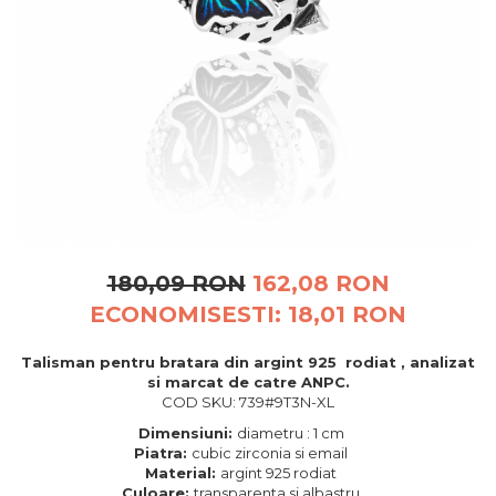
BIJUTERII PENTRU COPII
INELE
INELE
BUTONI
PIERCING
BRATARA TIP ROZARIU
SETURI BIJUTERII
LANTURI TIP ROZARIU
ACE DE CRAVATA
BRATARI PENTRU PICIOR
BUTONI
180,09 RON
162,08 RON
ECONOMISESTI:
18,01
RON
Talisman pentru bratara din argint 925 rodiat , analizat
si marcat de catre ANPC.
COD SKU: 739#9T3N-XL
Dimensiuni:
diametru : 1 cm
Piatra:
cubic zirconia si email
Material:
argint 925 rodiat
Culoare:
transparenta si albastru