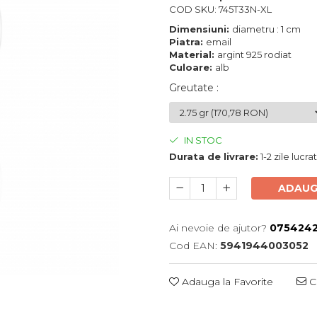
COD SKU: 745T33N-XL
Dimensiuni:
diametru : 1 cm
Piatra:
email
Material:
argint 925 rodiat
Culoare:
alb
Greutate
:
IN STOC
Durata de livrare:
1-2 zile lucr
ADAUG
Ai nevoie de ajutor?
0754242
Cod EAN:
5941944003052
Adauga la Favorite
Ce