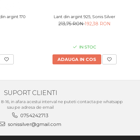
Lant din argint 925, Sonis Silver
n argint 170
213,75 RON
192,38 RON
IN STOC
ADAUGA IN COS
SUPORT CLIENTI
le 8-16, in afara acestui interval ne puteti contacta pe whatsapp
sau pe adresa de email
0754242713
sonissilver@gmail.com