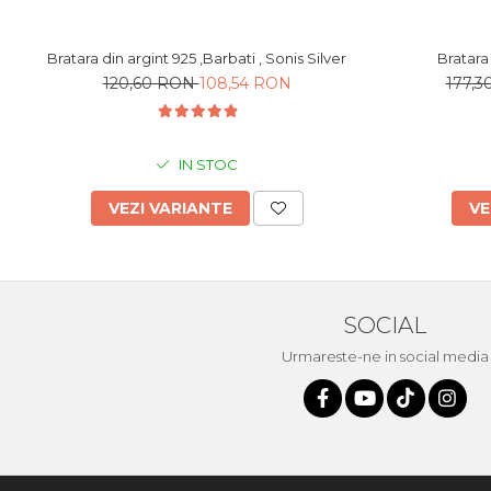
Bratara din argint 925 ,Barbati , Sonis Silver
Bratara 
120,60 RON
108,54 RON
177,
IN STOC
VEZI VARIANTE
VE
SOCIAL
Urmareste-ne in social media