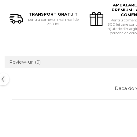
AMBALARE
PREMIUM L
TRANSPORT GRATUIT
COMEN
pentru comenzi mai mari de
Pentru comenzi
350 lei
300 lei care cont
bijuterie din ar
pereche de cerce
Review-uri
(0)
Daca dore