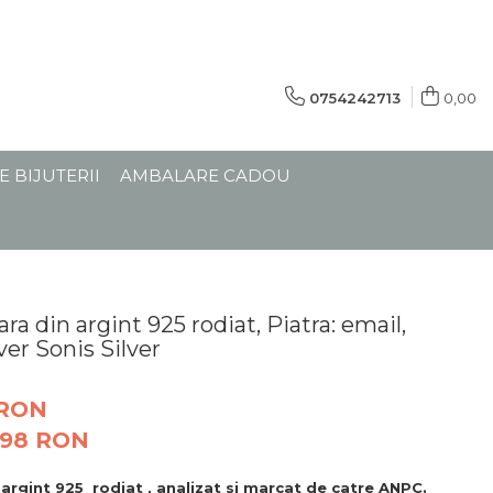
0754242713
0,00
E BIJUTERII
AMBALARE CADOU
a din argint 925 rodiat, Piatra: email,
lver Sonis Silver
 RON
,98
RON
argint 925 rodiat , analizat si marcat de catre ANPC.