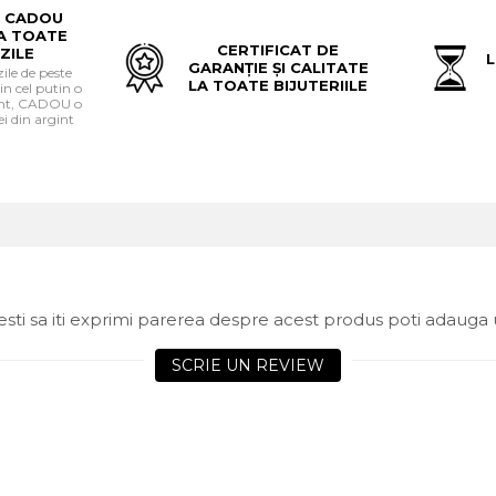
 CADOU
A TOATE
CERTIFICAT DE
ZILE
L
GARANȚIE ȘI CALITATE
le de peste
LA TOATE BIJUTERIILE
in cel putin o
gint, CADOU o
i din argint
sti sa iti exprimi parerea despre acest produs poti adauga 
SCRIE UN REVIEW