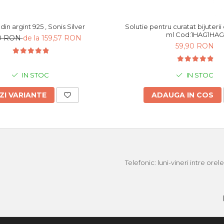
din argint 925 , Sonis Silver
Solutie pentru curatat bijuterii di
ml Cod:1HAG1HAG
30 RON
de la 159,57 RON
59,90 RON
IN STOC
IN STOC
ZI VARIANTE
ADAUGA IN COS
Telefonic: luni-vineri intre ore