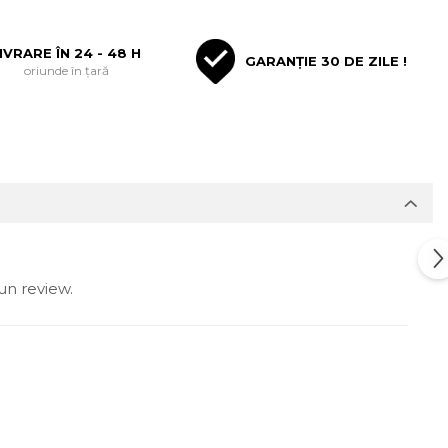
IVRARE ÎN 24 - 48 H
GARANȚIE 30 DE ZILE !
oriunde în țară
un review.