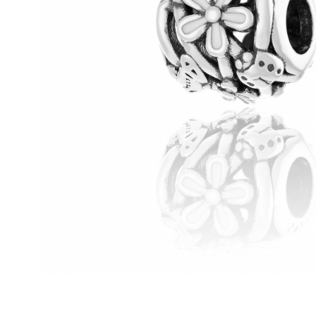
BIJUTERII PENTRU COPII
INELE
INELE
BUTONI
PIERCING
BRATARA TIP ROZARIU
SETURI BIJUTERII
LANTURI TIP ROZARIU
ACE DE CRAVATA
BRATARI PENTRU PICIOR
BUTONI