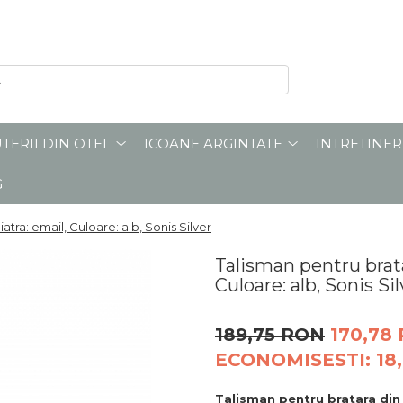
UTERII DIN OTEL
ICOANE ARGINTATE
INTRETINER
G
atra: email, Culoare: alb, Sonis Silver
Talisman pentru bratar
Culoare: alb, Sonis Si
189,75 RON
170,78
ECONOMISESTI:
18
Talisman pentru bratara din 