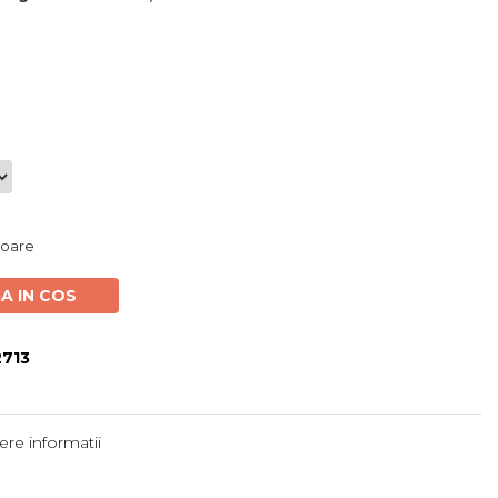
atoare
A IN COS
713
re informatii