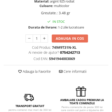
Material:
argint 925 rodiat
Culoare:
multicolor
Greutate.
:
3.48 gr
IN STOC
Durata de livrare:
1-2 zile lucratoare
ADAUGA IN COS
Cod Produs:
749#9T31N-XL
Ai nevoie de ajutor?
0754242713
Cod EAN:
5941944003069
Adauga la Favorite
Cere informatii
AMBALARE CADOU PREMIUM LA
TOATE COMENZILE
TRANSPORT GRATUIT
Pentru comenzile de peste 300 lei
pentru comenzi mai mari de 350 lei
care contin cel putin o bijuterie din