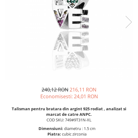
BIJUTERII PENTRU COPII
INELE
INELE
BUTONI
PIERCING
BRATARA TIP ROZARIU
SETURI BIJUTERII
LANTURI TIP ROZARIU
ACE DE CRAVATA
BRATARI PENTRU PICIOR
BUTONI
240,12 RON
216,11 RON
Economisesti:
24,01
RON
Talisman pentru bratara din argint 925 rodiat , analizat si
marcat de catre ANPC.
COD SKU: 749#9T31N-XL
Dimensiuni:
diametru : 1.5 cm
Piatra:
cubic zirconia