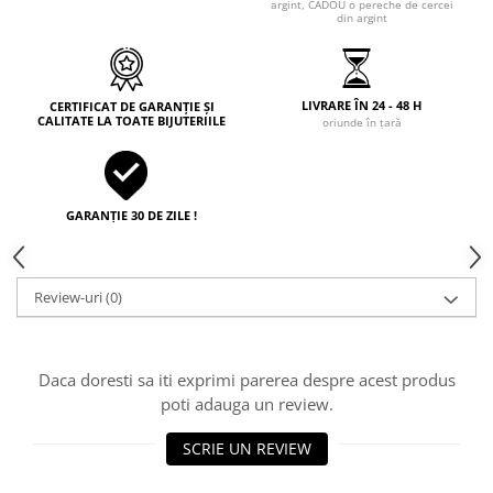
argint, CADOU o pereche de cercei
din argint
LIVRARE ÎN 24 - 48 H
CERTIFICAT DE GARANȚIE ȘI
CALITATE LA TOATE BIJUTERIILE
oriunde în țară
GARANȚIE 30 DE ZILE !
Review-uri
(0)
Daca doresti sa iti exprimi parerea despre acest produs
poti adauga un review.
SCRIE UN REVIEW