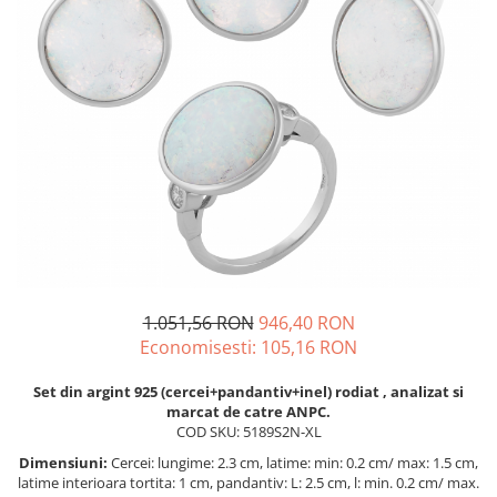
BIJUTERII PENTRU COPII
INELE
INELE
BUTONI
PIERCING
BRATARA TIP ROZARIU
SETURI BIJUTERII
LANTURI TIP ROZARIU
ACE DE CRAVATA
BRATARI PENTRU PICIOR
BUTONI
1.051,56 RON
946,40 RON
Economisesti:
105,16
RON
Set din argint 925 (cercei+pandantiv+inel) rodiat , analizat si
marcat de catre ANPC.
COD SKU: 5189S2N-XL
Dimensiuni:
Cercei: lungime: 2.3 cm, latime: min: 0.2 cm/ max: 1.5 cm,
latime interioara tortita: 1 cm, pandantiv: L: 2.5 cm, l: min. 0.2 cm/ max.