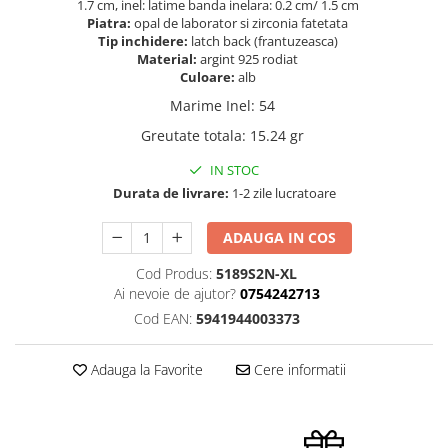
1.7 cm, inel: latime banda inelara: 0.2 cm/ 1.5 cm
Piatra:
opal de laborator si zirconia fatetata
Tip inchidere:
latch back (frantuzeasca)
Material:
argint 925 rodiat
Culoare:
alb
Marime Inel
:
54
Greutate totala
:
15.24 gr
IN STOC
Durata de livrare:
1-2 zile lucratoare
ADAUGA IN COS
Cod Produs:
5189S2N-XL
Ai nevoie de ajutor?
0754242713
Cod EAN:
5941944003373
Adauga la Favorite
Cere informatii