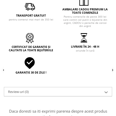
AMBALARE CADOU PREMIUM LA
TOATE COMENZILE
TRANSPORT GRATUIT
Pentru comenzile de peste 300 lei
pentru comenzi mai mari de 350 lei
care contin cel putin o bijuterie din
argint, CADOU o pereche de cercei
din argint
LIVRARE ÎN 24 - 48 H
CERTIFICAT DE GARANȚIE ȘI
CALITATE LA TOATE BIJUTERIILE
oriunde în țară
GARANȚIE 30 DE ZILE !
Review-uri
(0)
Daca doresti sa iti exprimi parerea despre acest produs