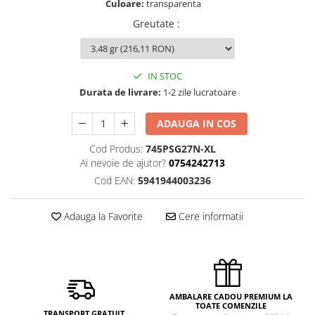
Culoare:
transparenta
Greutate
:
IN STOC
Durata de livrare:
1-2 zile lucratoare
ADAUGA IN COS
Cod Produs:
745PSG27N-XL
Ai nevoie de ajutor?
0754242713
Cod EAN:
5941944003236
Adauga la Favorite
Cere informatii
AMBALARE CADOU PREMIUM LA
TOATE COMENZILE
TRANSPORT GRATUIT