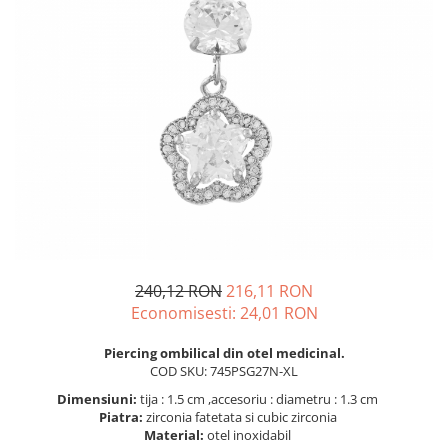
BIJUTERII PENTRU COPII
INELE
INELE
BUTONI
PIERCING
BRATARA TIP ROZARIU
SETURI BIJUTERII
LANTURI TIP ROZARIU
ACE DE CRAVATA
BRATARI PENTRU PICIOR
BUTONI
240,12 RON
216,11 RON
Economisesti:
24,01
RON
Piercing ombilical din otel medicinal.
COD SKU: 745PSG27N-XL
Dimensiuni:
tija : 1.5 cm ,accesoriu : diametru : 1.3 cm
Piatra:
zirconia fatetata si cubic zirconia
Material:
otel inoxidabil