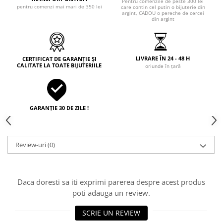
Pentru comenzile de peste 300 lei
pentru comenzi mai mari de 350 lei
care contin cel putin o bijuterie din
argint, CADOU o pereche de cercei
din argint
LIVRARE ÎN 24 - 48 H
CERTIFICAT DE GARANȚIE ȘI
CALITATE LA TOATE BIJUTERIILE
oriunde în țară
GARANȚIE 30 DE ZILE !
Review-uri
(0)
Daca doresti sa iti exprimi parerea despre acest produs
poti adauga un review.
SCRIE UN REVIEW