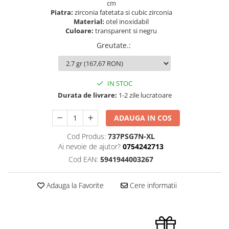
cm
Piatra:
zirconia fatetata si cubic zirconia
Material:
otel inoxidabil
Culoare:
transparent si negru
Greutate.
:
IN STOC
Durata de livrare:
1-2 zile lucratoare
ADAUGA IN COS
Cod Produs:
737PSG7N-XL
Ai nevoie de ajutor?
0754242713
Cod EAN:
5941944003267
Adauga la Favorite
Cere informatii