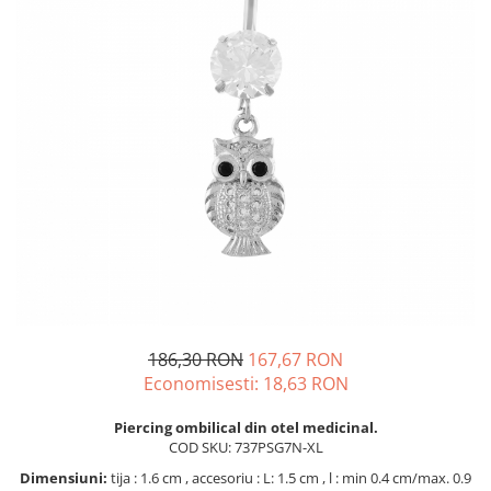
BIJUTERII PENTRU COPII
INELE
INELE
BUTONI
PIERCING
BRATARA TIP ROZARIU
SETURI BIJUTERII
LANTURI TIP ROZARIU
ACE DE CRAVATA
BRATARI PENTRU PICIOR
BUTONI
186,30 RON
167,67 RON
Economisesti:
18,63
RON
Piercing ombilical din otel medicinal.
COD SKU: 737PSG7N-XL
Dimensiuni:
tija : 1.6 cm , accesoriu : L: 1.5 cm , l : min 0.4 cm/max. 0.9