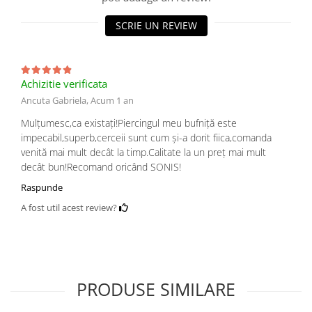
SCRIE UN REVIEW
Achizitie verificata
Ancuta Gabriela,
Acum 1 an
Mulțumesc,ca existați!Piercingul meu bufniță este
impecabil,superb,cerceii sunt cum și-a dorit fiica,comanda
venită mai mult decât la timp.Calitate la un preț mai mult
decât bun!Recomand oricând SONIS!
Raspunde
A fost util acest review?
PRODUSE SIMILARE