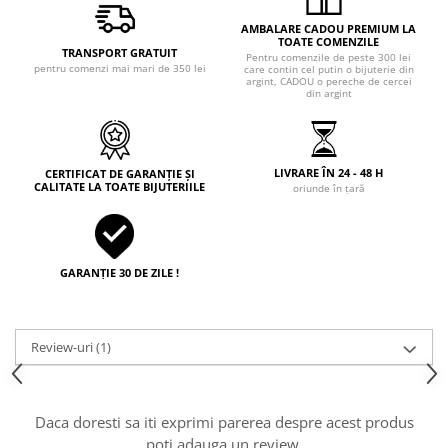
AMBALARE CADOU PREMIUM LA
TOATE COMENZILE
TRANSPORT GRATUIT
Pentru comenzile de peste 300 lei
pentru comenzi mai mari de 350 lei
care contin cel putin o bijuterie din
argint, CADOU o pereche de cercei
din argint
LIVRARE ÎN 24 - 48 H
CERTIFICAT DE GARANȚIE ȘI
CALITATE LA TOATE BIJUTERIILE
oriunde în țară
GARANȚIE 30 DE ZILE !
Review-uri
(1)
Daca doresti sa iti exprimi parerea despre acest produs
poti adauga un review.