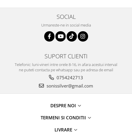
SOCIAL
Urmareste-ne in social media
SUPORT CLIENTI
Telefonic: luni-vineri intre orele 8-16, in afara acestui interval
ne puteti contacta pe whatsapp sau pe adresa de email
0754242713
sonissilver@gmail.com
DESPRE NOI
TERMENI SI CONDITII
LIVRARE