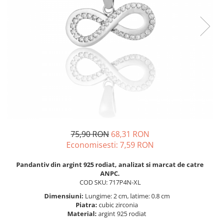
BIJUTERII PENTRU COPII
INELE
INELE
BUTONI
PIERCING
BRATARA TIP ROZARIU
SETURI BIJUTERII
LANTURI TIP ROZARIU
ACE DE CRAVATA
BRATARI PENTRU PICIOR
BUTONI
75,90 RON
68,31 RON
Economisesti:
7,59
RON
Pandantiv din argint 925 rodiat, analizat si marcat de catre
ANPC.
COD SKU: 717P4N-XL
Dimensiuni:
Lungime: 2 cm, latime: 0.8 cm
Piatra:
cubic zirconia
Material:
argint 925 rodiat