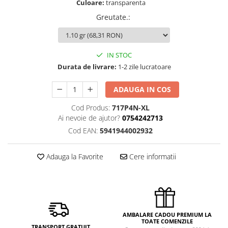
Culoare:
transparenta
Greutate.
:
IN STOC
Durata de livrare:
1-2 zile lucratoare
ADAUGA IN COS
Cod Produs:
717P4N-XL
Ai nevoie de ajutor?
0754242713
Cod EAN:
5941944002932
Adauga la Favorite
Cere informatii
AMBALARE CADOU PREMIUM LA
TOATE COMENZILE
TRANSPORT GRATUIT