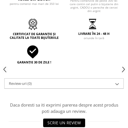
Pentru comenzile de peste 300 lei
pentru comenzi mai mari de 350 lei
care contin cel putin o bijuterie din
argint, CADOU o pereche de cercei
din argint
LIVRARE ÎN 24 - 48 H
CERTIFICAT DE GARANȚIE ȘI
CALITATE LA TOATE BIJUTERIILE
oriunde în țară
GARANȚIE 30 DE ZILE !
Review-uri
(0)
Daca doresti sa iti exprimi parerea despre acest produs
poti adauga un review.
SCRIE UN REVIEW