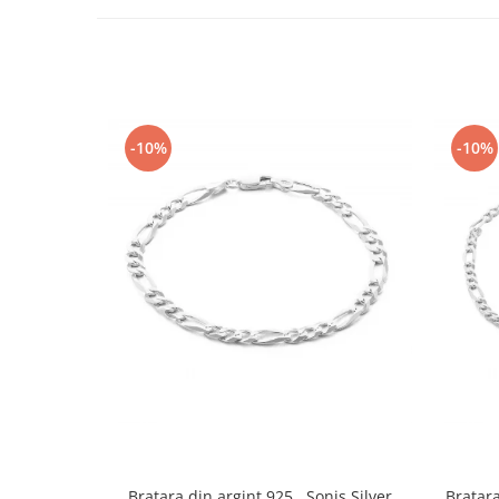
-10%
-10%
Bratara din argint 925 , Sonis Silver
Bratara 