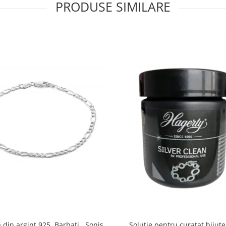
PRODUSE SIMILARE
din argint 925 ,Barbati , Sonis
Solutie pentru curatat bijute