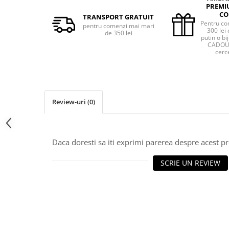
PREMI
CO
TRANSPORT GRATUIT
Pentru co
pentru comenzi mai mari
300 lei 
de 350 lei
putin o bij
CADOU 
cerce
Review-uri
(0)
Daca doresti sa iti exprimi parerea despre acest 
SCRIE UN REVIEW