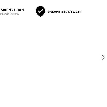
ARE ÎN 24 - 48 H
GARANȚIE 30 DE ZILE !
oriunde în țară