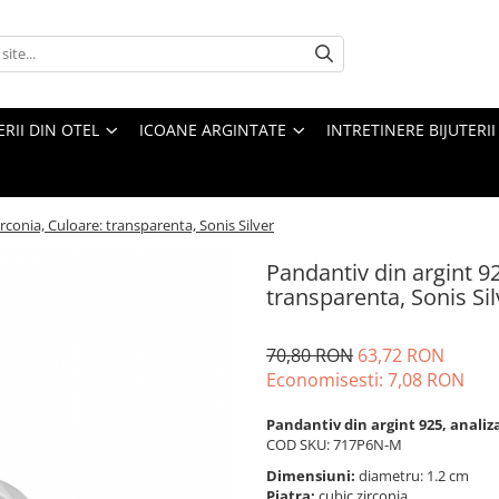
ERII DIN OTEL
ICOANE ARGINTATE
INTRETINERE BIJUTERII
irconia, Culoare: transparenta, Sonis Silver
Pandantiv din argint 92
transparenta, Sonis Sil
70,80 RON
63,72 RON
Economisesti:
7,08
RON
Pandantiv din argint 925, analiz
COD SKU: 717P6N-M
Dimensiuni:
diametru: 1.2 cm
Piatra:
cubic zirconia