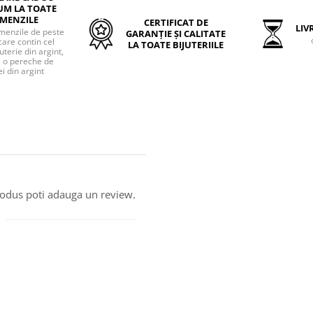
UM LA TOATE
MENZILE
CERTIFICAT DE
LIVR
menzile de peste
GARANȚIE ȘI CALITATE
care contin cel
LA TOATE BIJUTERIILE
uterie din argint,
o pereche de
i din argint
produs poti adauga un review.