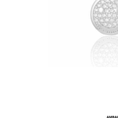
BIJUTERII PENTRU COPII
INELE
INELE
BUTONI
PIERCING
BRATARA TIP ROZARIU
SETURI BIJUTERII
LANTURI TIP ROZARIU
ACE DE CRAVATA
BRATARI PENTRU PICIOR
BUTONI
AMBA