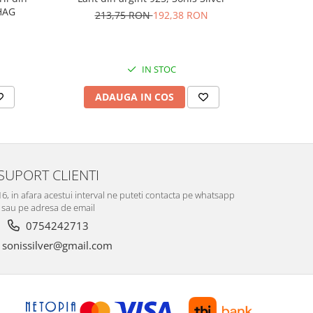
AG1HAG
carlig af
213,75 RON
192,38 RON
Culoare:
74,
IN STOC
ADAUGA IN COS
V
SUPORT CLIENTI
-16, in afara acestui interval ne puteti contacta pe whatsapp
sau pe adresa de email
0754242713
sonissilver@gmail.com