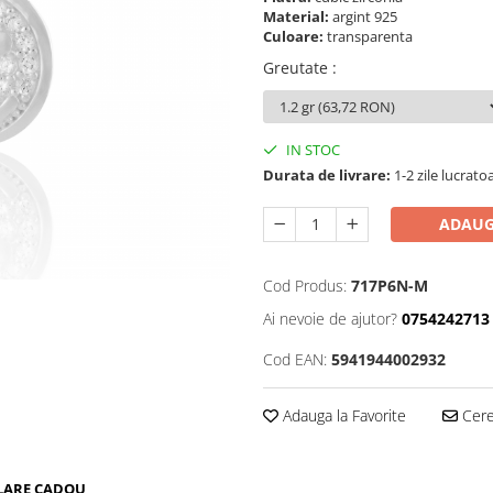
Material:
argint 925
Culoare:
transparenta
Greutate
:
IN STOC
Durata de livrare:
1-2 zile lucrato
ADAUG
Cod Produs:
717P6N-M
Ai nevoie de ajutor?
0754242713
Cod EAN:
5941944002932
Adauga la Favorite
Cere 
LARE CADOU