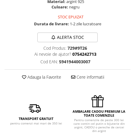
Material:
argint 925
Culoare:
negru
STOC EPUIZAT
Durata de livrare:
1-2 zile lucratoare
ALERTA STOC
Cod Produs:
729#9T26
Ai nevoie de ajutor?
0754242713
Cod EAN:
5941944003007
Adauga la Favorite
Cere informatii
AMBALARE CADOU PREMIUM LA
TOATE COMENZILE
TRANSPORT GRATUIT
Pentru comenzile de peste 300 lei
pentru comenzi mai mari de 350 lei
care contin cel putin o bijuterie din
argint, CADOU o pereche de cercei
din argint