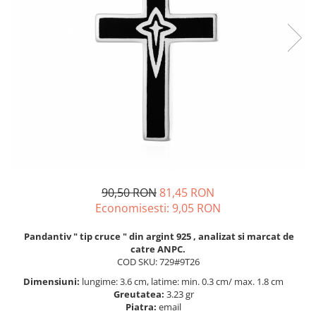
BIJUTERII PENTRU COPII
INELE
INELE
BUTONI
PIERCING
BRATARA TIP ROZARIU
SETURI BIJUTERII
LANTURI TIP ROZARIU
ACE DE CRAVATA
BRATARI PENTRU PICIOR
BUTONI
90,50 RON
81,45 RON
Economisesti:
9,05
RON
Pandantiv " tip cruce " din argint 925 , analizat si marcat de
catre ANPC.
COD SKU: 729#9T26
Dimensiuni:
lungime: 3.6 cm, latime: min. 0.3 cm/ max. 1.8 cm
Greutatea:
3.23 gr
Piatra:
email