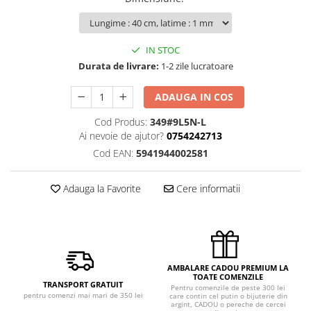
IN STOC
Durata de livrare:
1-2 zile lucratoare
ADAUGA IN COS
Cod Produs:
349#9L5N-L
Ai nevoie de ajutor?
0754242713
Cod EAN:
5941944002581
Adauga la Favorite
Cere informatii
AMBALARE CADOU PREMIUM LA
TOATE COMENZILE
TRANSPORT GRATUIT
Pentru comenzile de peste 300 lei
pentru comenzi mai mari de 350 lei
care contin cel putin o bijuterie din
argint, CADOU o pereche de cercei