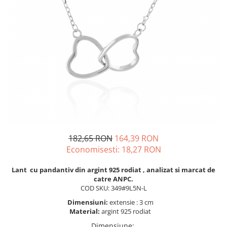
BIJUTERII PENTRU COPII
INELE
INELE
BUTONI
PIERCING
BRATARA TIP ROZARIU
SETURI BIJUTERII
LANTURI TIP ROZARIU
ACE DE CRAVATA
BRATARI PENTRU PICIOR
BUTONI
182,65 RON
164,39 RON
Economisesti:
18,27
RON
Lant cu pandantiv din argint 925 rodiat , analizat si marcat de
catre ANPC.
COD SKU: 349#9L5N-L
Dimensiuni:
extensie : 3 cm
Material:
argint 925 rodiat
Dimensiune
: