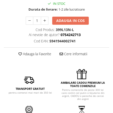
IN STOC
Durata de livrare:
1-2 zile lucratoare
ADAUGA IN COS
Cod Produs:
399L13N-L
Ai nevoie de ajutor?
0754242713
Cod EAN:
5941944002741
Adauga la Favorite
Cere informatii
AMBALARE CADOU PREMIUM LA
TOATE COMENZILE
TRANSPORT GRATUIT
Pentru comenzile de peste 300 lei
pentru comenzi mai mari de 350 lei
care contin cel putin o bijuterie din
argint, CADOU o pereche de cercei
din argint