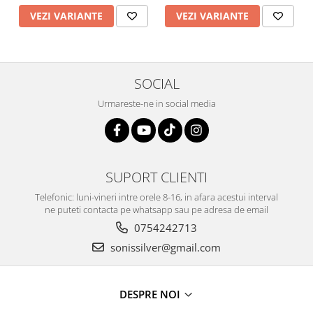
VEZI VARIANTE
VEZI VARIANTE
SOCIAL
Urmareste-ne in social media
SUPORT CLIENTI
Telefonic: luni-vineri intre orele 8-16, in afara acestui interval
ne puteti contacta pe whatsapp sau pe adresa de email
0754242713
sonissilver@gmail.com
DESPRE NOI