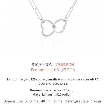
BIJUTERII PENTRU COPII
INELE
INELE
BUTONI
PIERCING
BRATARA TIP ROZARIU
SETURI BIJUTERII
LANTURI TIP ROZARIU
ACE DE CRAVATA
BRATARI PENTRU PICIOR
BUTONI
310,70 RON
279,63 RON
Economisesti:
31,07
RON
Lant din argint 925 rodiat , analizat si marcat de catre ANPC.
COD SKU: 399L13N-L
Dimensiuni:
extensie : 3.5 cm,
Material:
argint 925 rodiat
Dimensiune
:
Lungime : 40 cm, latime : 3 mm,greutate: 4.78 gr