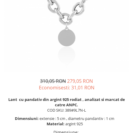
BIJUTERII PENTRU COPII
INELE
INELE
BUTONI
PIERCING
BRATARA TIP ROZARIU
SETURI BIJUTERII
LANTURI TIP ROZARIU
ACE DE CRAVATA
BRATARI PENTRU PICIOR
BUTONI
310,05 RON
279,05 RON
Economisesti:
31,01
RON
Lant cu pandativ din argint 925 rodiat , analizat si marcat de
catre ANPC.
COD SKU: 389#9L7N-L
Dimensiuni:
extensie : 5 cm , diametru pandantiv : 1 cm
Material:
argint 925
Dimensiune
: