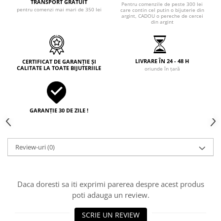
TRANSPORT GRATUIT
Pentru comenzile de peste 300 lei
pentru comenzi mai mari de 350 lei
care contin cel putin o bijuterie din
argint, CADOU o pereche de cercei
din argint
LIVRARE ÎN 24 - 48 H
CERTIFICAT DE GARANȚIE ȘI
CALITATE LA TOATE BIJUTERIILE
oriunde în țară
GARANȚIE 30 DE ZILE !
Review-uri
(0)
Daca doresti sa iti exprimi parerea despre acest produs
poti adauga un review.
SCRIE UN REVIEW