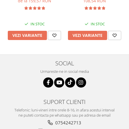
de la 159,57 RON
108,54 RON
IN STOC
IN STOC
VEZI VARIANTE
VEZI VARIANTE
SOCIAL
Urmareste-ne in social media
SUPORT CLIENTI
Telefonic: luni-vineri intre orele 8-16, in afara acestui interval
ne puteti contacta pe whatsapp sau pe adresa de email
0754242713