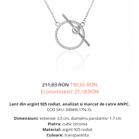
BIJUTERII PENTRU COPII
INELE
INELE
BUTONI
PIERCING
BRATARA TIP ROZARIU
SETURI BIJUTERII
LANTURI TIP ROZARIU
ACE DE CRAVATA
BRATARI PENTRU PICIOR
BUTONI
211,83 RON
190,65 RON
Economisesti:
21,18
RON
Lant din argint 925 rodiat, analizat si marcat de catre ANPC.
COD SKU: 349#9L17N-XL
Dimensiuni:
extensie: 3.5 cm, diametru pandantiv: 1.7 cm
Piatra:
cubic zirconia
Material:
argint 925 rodiat
Culoare:
transparenta