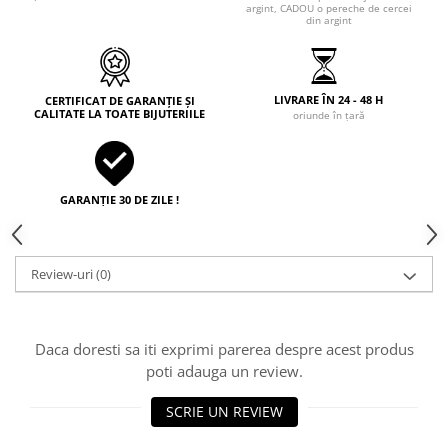
argint, CADOU o pereche de cercei
din argint
LIVRARE ÎN 24 - 48 H
CERTIFICAT DE GARANȚIE ȘI
CALITATE LA TOATE BIJUTERIILE
oriunde în țară
GARANȚIE 30 DE ZILE !
Review-uri
(0)
Daca doresti sa iti exprimi parerea despre acest produs
poti adauga un review.
SCRIE UN REVIEW