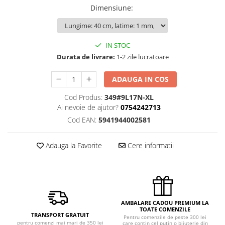
Dimensiune
:
IN STOC
Durata de livrare:
1-2 zile lucratoare
ADAUGA IN COS
Cod Produs:
349#9L17N-XL
Ai nevoie de ajutor?
0754242713
Cod EAN:
5941944002581
Adauga la Favorite
Cere informatii
AMBALARE CADOU PREMIUM LA
TOATE COMENZILE
TRANSPORT GRATUIT
Pentru comenzile de peste 300 lei
pentru comenzi mai mari de 350 lei
care contin cel putin o bijuterie din