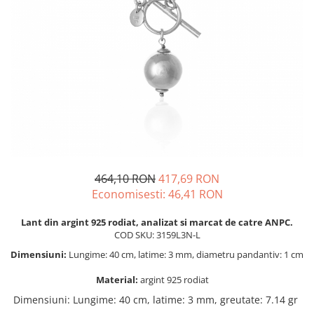
BIJUTERII PENTRU COPII
INELE
INELE
BUTONI
PIERCING
BRATARA TIP ROZARIU
SETURI BIJUTERII
LANTURI TIP ROZARIU
ACE DE CRAVATA
BRATARI PENTRU PICIOR
BUTONI
464,10 RON
417,69 RON
Economisesti:
46,41
RON
Lant din argint 925 rodiat, analizat si marcat de catre ANPC.
COD SKU: 3159L3N-L
Dimensiuni:
Lungime: 40 cm, latime: 3 mm, diametru pandantiv: 1 cm
Material:
argint 925 rodiat
Dimensiuni
:
Lungime: 40 cm, latime: 3 mm, greutate: 7.14 gr