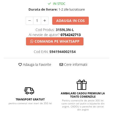
IN STOC
Durata de livrare:
1-2 zile lucratoare
ADAUGA IN COS
Cod Produs:
3159L3N-L
Ai nevoie de ajutor?
0754242713
COMANDA PE WHATSAPP
Cod EAN:
5941944002154
Adauga la Favorite
Cere informatii
AMBALARE CADOU PREMIUM LA
TOATE COMENZILE
TRANSPORT GRATUIT
Pentru comenzile de peste 300 lei
pentru comenzi mai mari de 350 lei
care contin cel putin o bijuterie din
argint, CADOU o pereche de cercei
din argint