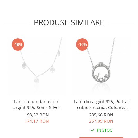
PRODUSE SIMILARE
-10%
-10%
Lant cu pandantiv din
Lant din argint 925, Piatra:
argint 925, Sonis Silver
cubic zirconia, Culoare:
transparenta, Sonis Silver
193,52 RON
285,66 RON
174,17 RON
257,09 RON
IN STOC