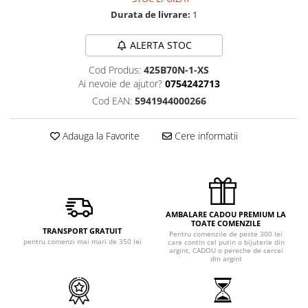
Durata de livrare:
1
ALERTA STOC
Cod Produs:
425B70N-1-XS
Ai nevoie de ajutor?
0754242713
Cod EAN:
5941944000266
Adauga la Favorite
Cere informatii
AMBALARE CADOU PREMIUM LA
TOATE COMENZILE
TRANSPORT GRATUIT
Pentru comenzile de peste 300 lei
pentru comenzi mai mari de 350 lei
care contin cel putin o bijuterie din
argint, CADOU o pereche de cercei
din argint