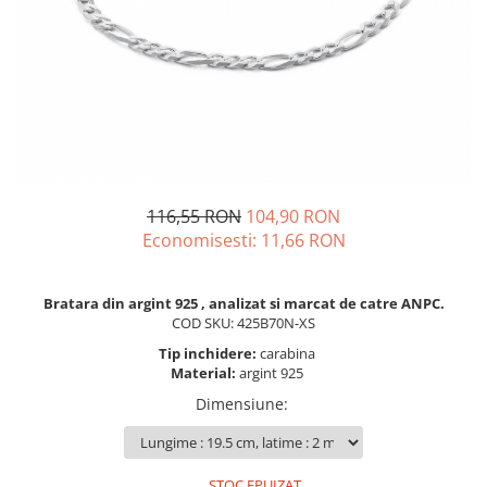
BIJUTERII PENTRU COPII
INELE
INELE
BUTONI
PIERCING
BRATARA TIP ROZARIU
SETURI BIJUTERII
LANTURI TIP ROZARIU
ACE DE CRAVATA
BRATARI PENTRU PICIOR
BUTONI
116,55 RON
104,90 RON
Economisesti:
11,66
RON
Bratara din argint 925 , analizat si marcat de catre ANPC.
COD SKU: 425B70N-XS
Tip inchidere:
carabina
Material:
argint 925
Dimensiune
:
STOC EPUIZAT