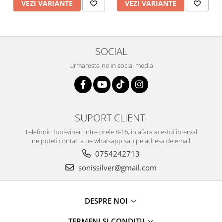
VEZI VARIANTE
VEZI VARIANTE
SOCIAL
Urmareste-ne in social media
SUPORT CLIENTI
Telefonic: luni-vineri intre orele 8-16, in afara acestui interval
ne puteti contacta pe whatsapp sau pe adresa de email
0754242713
sonissilver@gmail.com
DESPRE NOI
TERMENI SI CONDITII