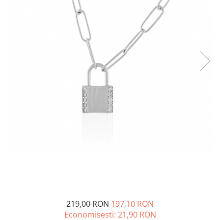
BIJUTERII PENTRU COPII
INELE
INELE
BUTONI
PIERCING
BRATARA TIP ROZARIU
SETURI BIJUTERII
LANTURI TIP ROZARIU
ACE DE CRAVATA
BRATARI PENTRU PICIOR
BUTONI
219,00 RON
197,10 RON
Economisesti:
21,90
RON