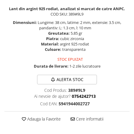
Lant din argint 925 rodiat, analizat si marcat de catre ANPC.
COD SKU: 389#9L9
Dimensiuni:
Lungime: 38 cm, latime: 2 mm, extensie: 3.5 cm,
pandantiv: L: 1.3 cm, l: 10 mm
Greutatea:
5.85 gr
Piatra:
cubic zirconia
Material:
argint 925 rodiat
Culoare:
transparenta
STOC EPUIZAT
Durata de livrare:
1-2 zile lucratoare
ALERTA STOC
Cod Produs:
389#9L9
Ai nevoie de ajutor?
0754242713
Cod EAN:
5941944002727
Adauga la Favorite
Cere informatii