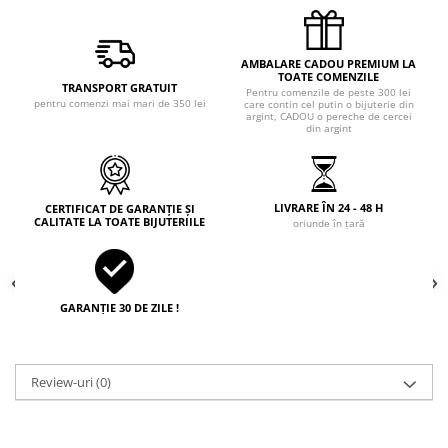
AMBALARE CADOU PREMIUM LA
TOATE COMENZILE
TRANSPORT GRATUIT
Pentru comenzile de peste 300 lei
pentru comenzi mai mari de 350 lei
care contin cel putin o bijuterie din
argint, CADOU o pereche de cercei
din argint
LIVRARE ÎN 24 - 48 H
CERTIFICAT DE GARANȚIE ȘI
CALITATE LA TOATE BIJUTERIILE
oriunde în țară
GARANȚIE 30 DE ZILE !
Review-uri
(0)