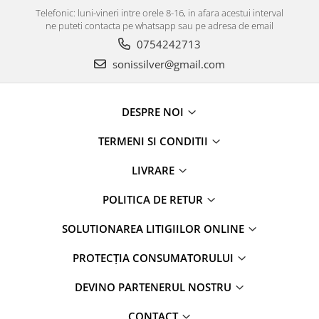
Telefonic: luni-vineri intre orele 8-16, in afara acestui interval
ne puteti contacta pe whatsapp sau pe adresa de email
0754242713
sonissilver@gmail.com
DESPRE NOI
TERMENI SI CONDITII
LIVRARE
POLITICA DE RETUR
SOLUTIONAREA LITIGIILOR ONLINE
PROTECȚIA CONSUMATORULUI
DEVINO PARTENERUL NOSTRU
CONTACT