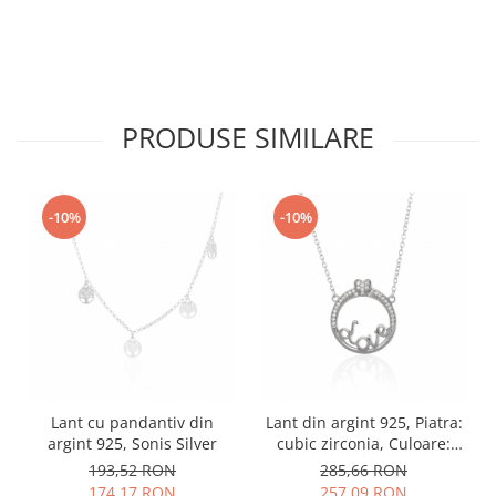
PRODUSE SIMILARE
-10%
-10%
Lant cu pandantiv din
Lant din argint 925, Piatra:
argint 925, Sonis Silver
cubic zirconia, Culoare:
transparenta, Sonis Silver
193,52 RON
285,66 RON
174,17 RON
257,09 RON