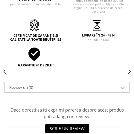
Pentru comenzile de peste 300 lei
pentru comenzi mai mari de 350 lei
care contin cel putin o bijuterie din
argint, CADOU o pereche de cercei
din argint
LIVRARE ÎN 24 - 48 H
CERTIFICAT DE GARANȚIE ȘI
CALITATE LA TOATE BIJUTERIILE
oriunde în țară
GARANȚIE 30 DE ZILE !
Review-uri
(0)
Daca doresti sa iti exprimi parerea despre acest produs
poti adauga un review.
SCRIE UN REVIEW