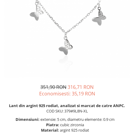
BIJUTERII PENTRU COPII
INELE
INELE
BUTONI
PIERCING
BRATARA TIP ROZARIU
SETURI BIJUTERII
LANTURI TIP ROZARIU
ACE DE CRAVATA
BRATARI PENTRU PICIOR
BUTONI
351,90 RON
316,71 RON
Economisesti:
35,19
RON
Lant din argint 925 rodiat, analizat si marcat de catre ANPC.
COD SKU: 379#9L8N-XL
Dimensiuni:
extensie: 5 cm, diametru elemente: 0.9 cm
Piatra:
cubic zirconia
Material:
argint 925 rodiat