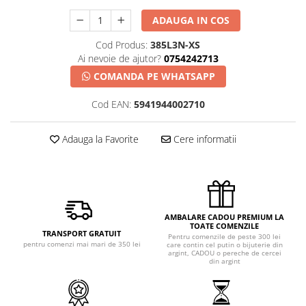
ADAUGA IN COS
Cod Produs:
385L3N-XS
Ai nevoie de ajutor?
0754242713
COMANDA PE WHATSAPP
Cod EAN:
5941944002710
Adauga la Favorite
Cere informatii
AMBALARE CADOU PREMIUM LA
TOATE COMENZILE
TRANSPORT GRATUIT
Pentru comenzile de peste 300 lei
pentru comenzi mai mari de 350 lei
care contin cel putin o bijuterie din
argint, CADOU o pereche de cercei
din argint