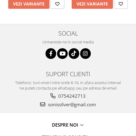
VEZI VARIANTE
VEZI VARIANTE
SOCIAL
Urmareste-ne in social media
SUPORT CLIENTI
Telefonic: luni-vineri intre orele 8-16, in afara acestui interval
ne puteti contacta pe whatsapp sau pe adresa de email
0754242713
sonissilver@gmail.com
DESPRE NOI