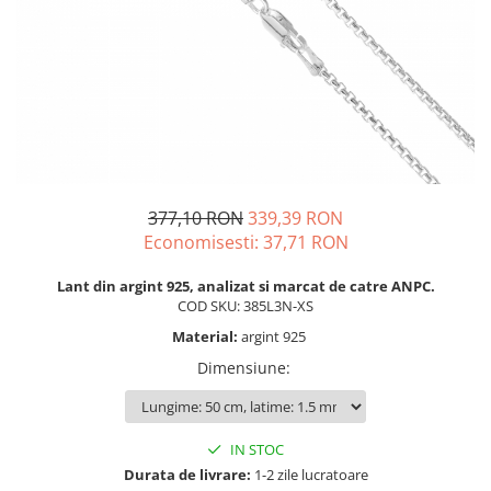
BIJUTERII PENTRU COPII
INELE
INELE
BUTONI
PIERCING
BRATARA TIP ROZARIU
SETURI BIJUTERII
LANTURI TIP ROZARIU
ACE DE CRAVATA
BRATARI PENTRU PICIOR
BUTONI
377,10 RON
339,39 RON
Economisesti:
37,71
RON
Lant din argint 925, analizat si marcat de catre ANPC.
COD SKU: 385L3N-XS
Material:
argint 925
Dimensiune
:
IN STOC
Durata de livrare:
1-2 zile lucratoare