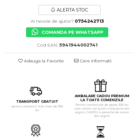
ALERTA STOC
Ai nevoie de ajutor?
0754242713
COMANDA PE WHATSAPP
Cod EAN:
5941944002741
Adauga la Favorite
Cere informatii
AMBALARE CADOU PREMIUM
LA TOATE COMENZILE
TRANSPORT GRATUIT
Pentru comenzile de peste 300 lei
pentru comenzi mai mari de 350
care contin cel putin o bijuterie din
lei
argint, CADOU o pereche de cercei
din argint