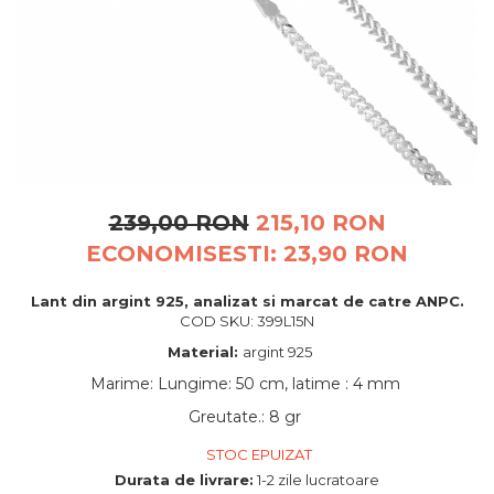
BIJUTERII PENTRU COPII
INELE
INELE
BUTONI
PIERCING
BRATARA TIP ROZARIU
SETURI BIJUTERII
LANTURI TIP ROZARIU
ACE DE CRAVATA
BRATARI PENTRU PICIOR
BUTONI
239,00 RON
215,10 RON
ECONOMISESTI:
23,90
RON
Lant din argint 925, analizat si marcat de catre ANPC.
COD SKU: 399L15N
Material:
argint 925
Marime
:
Lungime: 50 cm, latime : 4 mm
Greutate.
:
8 gr
STOC EPUIZAT
Durata de livrare:
1-2 zile lucratoare