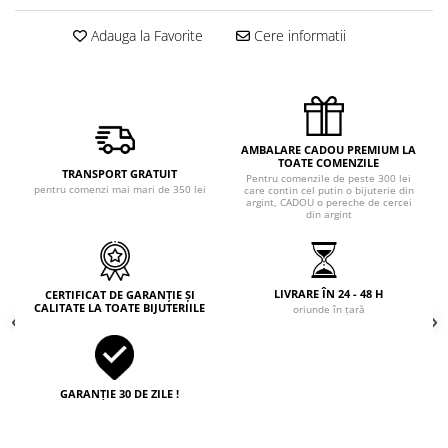
Adauga la Favorite
Cere informatii
AMBALARE CADOU PREMIUM LA
TOATE COMENZILE
TRANSPORT GRATUIT
Pentru comenzile de peste 300 lei
pentru comenzi mai mari de 350 lei
care contin cel putin o bijuterie din
argint, CADOU o pereche de cercei
din argint
LIVRARE ÎN 24 - 48 H
CERTIFICAT DE GARANȚIE ȘI
CALITATE LA TOATE BIJUTERIILE
oriunde în țară
GARANȚIE 30 DE ZILE !