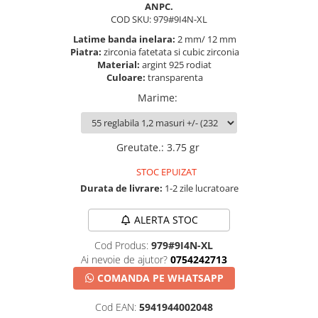
ANPC.
COD SKU: 979#9I4N-XL
Latime banda inelara:
2 mm/ 12 mm
Piatra:
zirconia fatetata si cubic zirconia
Material:
argint 925 rodiat
Culoare:
transparenta
Marime
:
Greutate.
:
3.75 gr
STOC EPUIZAT
Durata de livrare:
1-2 zile lucratoare
ALERTA STOC
Cod Produs:
979#9I4N-XL
Ai nevoie de ajutor?
0754242713
COMANDA PE WHATSAPP
Cod EAN:
5941944002048