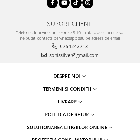
SUPORT CLIENTI
Telefonic: luni-vineri intre orele 8-16, in afara acestui interval
ne puteti contacta pe whatsapp sau pe adresa de email
0754242713
sonissilver@gmail.com
DESPRE NOI
TERMENI SI CONDITII
LIVRARE
POLITICA DE RETUR
SOLUTIONAREA LITIGIILOR ONLINE
PROTECȚIA CONSUMATORULUI