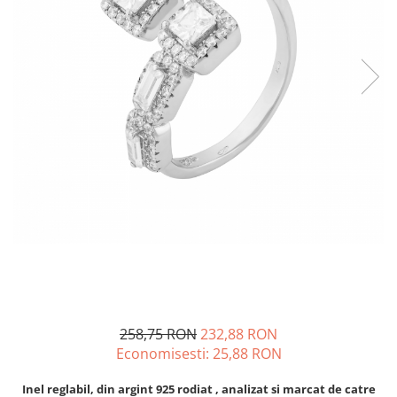
BIJUTERII PENTRU COPII
INELE
INELE
BUTONI
PIERCING
BRATARA TIP ROZARIU
SETURI BIJUTERII
LANTURI TIP ROZARIU
ACE DE CRAVATA
BRATARI PENTRU PICIOR
BUTONI
258,75 RON
232,88 RON
Economisesti:
25,88
RON
Inel reglabil, din argint 925 rodiat , analizat si marcat de catre