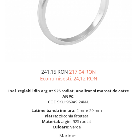
BIJUTERII PENTRU COPII
INELE
INELE
BUTONI
PIERCING
BRATARA TIP ROZARIU
SETURI BIJUTERII
LANTURI TIP ROZARIU
ACE DE CRAVATA
BRATARI PENTRU PICIOR
BUTONI
241,15 RON
217,04 RON
Economisesti:
24,12
RON
Inel reglabil din argint 925 rodiat, analizat si marcat de catre
ANPC.
COD SKU: 969#9I24N-L
Latime banda inelara:
2 mm/ 29 mm
Piatra:
zirconia fatetata
Material:
argint 925 rodiat
Culoare:
verde
Marime
: