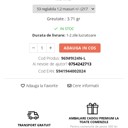
Greutate.
:
3.71 gr
IN STOC
Durata de livrare:
1-2 zile lucratoare
ADAUGA IN COS
Cod Produs:
969#9I24N-L
Ai nevoie de ajutor?
0754242713
Cod EAN:
5941944002024
Adauga la Favorite
Cere informatii
AMBALARE CADOU PREMIUM LA
TOATE COMENZILE
TRANSPORT GRATUIT
Pentru comenzile de peste 300 lei