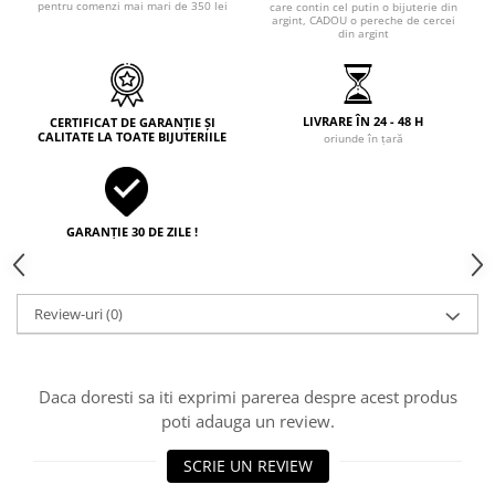
pentru comenzi mai mari de 350 lei
care contin cel putin o bijuterie din
argint, CADOU o pereche de cercei
din argint
LIVRARE ÎN 24 - 48 H
CERTIFICAT DE GARANȚIE ȘI
CALITATE LA TOATE BIJUTERIILE
oriunde în țară
GARANȚIE 30 DE ZILE !
Review-uri
(0)
Daca doresti sa iti exprimi parerea despre acest produs
poti adauga un review.
SCRIE UN REVIEW