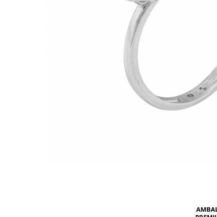
BIJUTERII PENTRU COPII
INELE
INELE
BUTONI
PIERCING
BRATARA TIP ROZARIU
SETURI BIJUTERII
LANTURI TIP ROZARIU
ACE DE CRAVATA
BRATARI PENTRU PICIOR
BUTONI
AMBA
PREMI