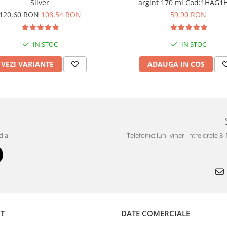
Silver
argint 170 ml Cod:1H
120,60 RON
108,54 RON
59,90 RON
IN STOC
IN STOC
VEZI VARIANTE
ADAUGA IN COS
dia
Telefonic: luni-vineri intre orele 8
T
DATE COMERCIALE