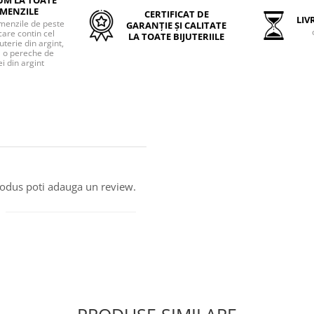
MENZILE
CERTIFICAT DE
LIVR
menzile de peste
GARANȚIE ȘI CALITATE
care contin cel
LA TOATE BIJUTERIILE
uterie din argint,
o pereche de
i din argint
produs poti adauga un review.