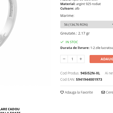
Material:
argint 925 rodiat
Culoare:
alb
Marime
:
Greutate.
:
2.17 gr
IN STOC
Durata de livrare:
1-2 zile lucrato
ADAUG
Cod Produs:
945I52N-XL
Ai ne
Cod EAN:
5941944001973
Adauga la Favorite
Cere 
LARE CADOU
UM LA TOATE