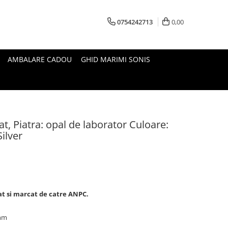
0754242713
0,00
AMBALARE CADOU
GHID MARIMI SONIS
iat, Piatra: opal de laborator Culoare:
Silver
zat si marcat de catre ANPC.
 mm