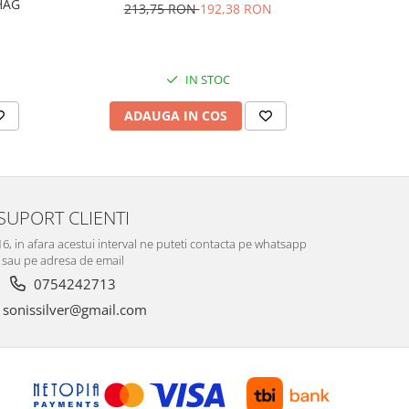
AG1HAG
carlig af
213,75 RON
192,38 RON
Culoare:
74,
IN STOC
ADAUGA IN COS
V
SUPORT CLIENTI
-16, in afara acestui interval ne puteti contacta pe whatsapp
sau pe adresa de email
0754242713
sonissilver@gmail.com