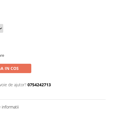
are
A IN COS
voie de ajutor?
0754242713
informatii