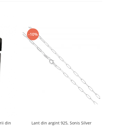
-10%
-10%
rii din
Lant din argint 925, Sonis Silver
Cercei di