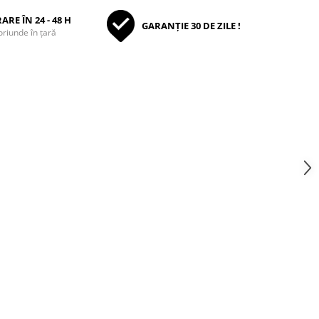
ARE ÎN 24 - 48 H
GARANȚIE 30 DE ZILE !
oriunde în țară