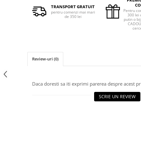
CO
TRANSPORT GRATUIT
Pentru co
pentru comenzi mai mari
300 lei 
de 350 lei
putin o bij
CADOU 
cerce
Review-uri
(0)
Daca doresti sa iti exprimi parerea despre acest 
SCRIE UN REVIEW