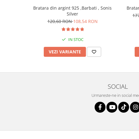
Bratara din argint 925 ,Barbati , Sonis
Bratar
Silver
17
120,60 RON
108,54 RON
IN STOC
VEZI VARIANTE
SOCIAL
Urmareste-ne in social me