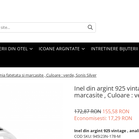
ERII DIN OTEL
ICOANE ARGINTATE
INTRETINERE BIJUTERII
onia fatetata si marcasite , Culoare : verde, Sonis Silver
Inel din argint 925 vinta
marcasite , Culoare : v
172,87 RON
155,58 RON
Economisesti:
17,29
RON
Inel din argint 925 vintage , ana
COD SKU: 945I23N-178-M