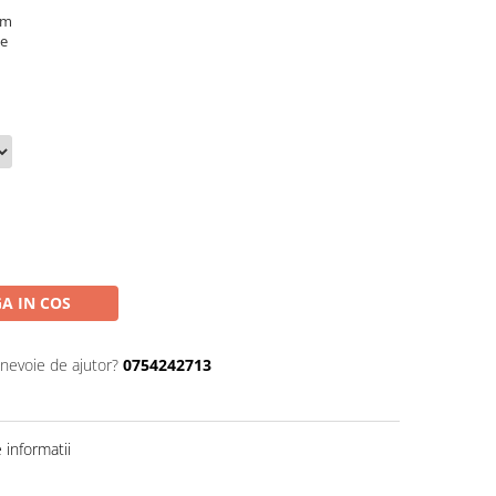
mm
te
A IN COS
 nevoie de ajutor?
0754242713
informatii