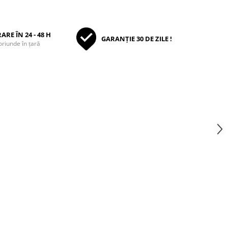
ARE ÎN 24 - 48 H
GARANȚIE 30 DE ZILE !
oriunde în țară