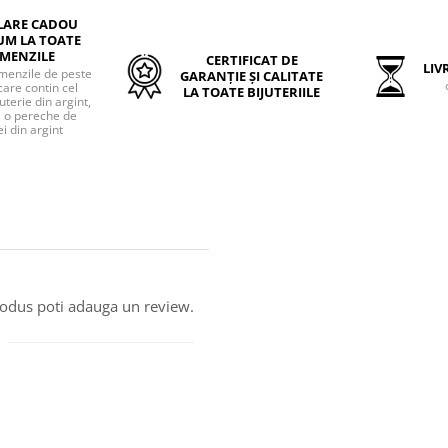
LARE CADOU
UM LA TOATE
MENZILE
CERTIFICAT DE
LIVR
menzile de peste
GARANȚIE ȘI CALITATE
care contin cel
LA TOATE BIJUTERIILE
uterie din argint,
o pereche de
i din argint
produs poti adauga un review.