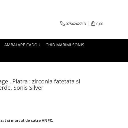
0754242713
0,00
AMBALARE CADOU
GHID MARIMI SONIS
ge , Piatra : zirconia fatetata si
erde, Sonis Silver
lizat si marcat de catre ANPC.