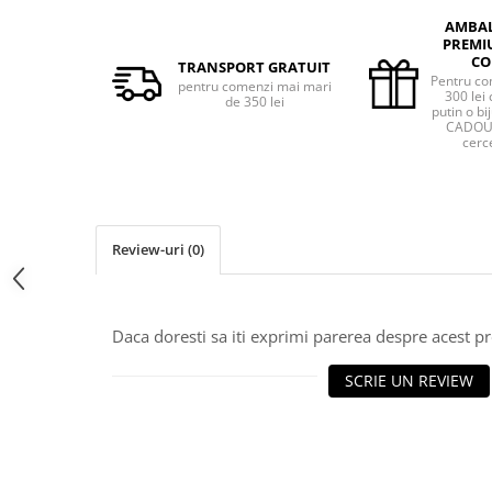
AMBA
PREMI
CO
TRANSPORT GRATUIT
Pentru co
pentru comenzi mai mari
300 lei 
de 350 lei
putin o bij
CADOU 
cerce
Review-uri
(0)
Daca doresti sa iti exprimi parerea despre acest 
SCRIE UN REVIEW