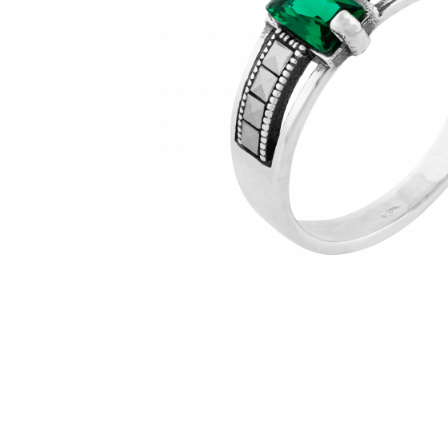
BIJUTERII PENTRU COPII
INELE
INELE
BUTONI
PIERCING
BRATARA TIP ROZARIU
SETURI BIJUTERII
LANTURI TIP ROZARIU
ACE DE CRAVATA
BRATARI PENTRU PICIOR
BUTONI