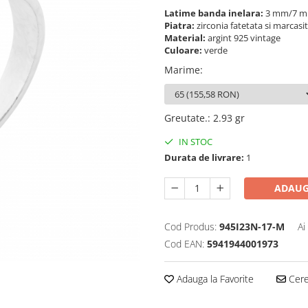
Latime banda inelara:
3 mm/7 
Piatra:
zirconia fatetata si marcasi
Material:
argint 925 vintage
Culoare:
verde
Marime
:
Greutate.
:
2.93 gr
IN STOC
Durata de livrare:
1
ADAUG
Cod Produs:
945I23N-17-M
Ai
Cod EAN:
5941944001973
Adauga la Favorite
Cere 