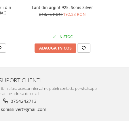
rii din
Lant din argint 925, Sonis Silver
Cercei di
AG1HAG
carlig af
213,75 RON
192,38 RON
Culoare:
74,
IN STOC
ADAUGA IN COS
V
SUPORT CLIENTI
-16, in afara acestui interval ne puteti contacta pe whatsapp
sau pe adresa de email
0754242713
sonissilver@gmail.com