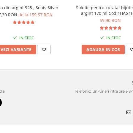
a din argint 925 , Sonis Silver
Solutie pentru curatat bijute
argint 170 ml Cod:1H
7,30 RON
de la 159,57 RON
59,90 RON
IN STOC
IN STOC
VEZI VARIANTE
ADAUGA IN COS
dia
Telefonic: luni-vineri intre orele 8